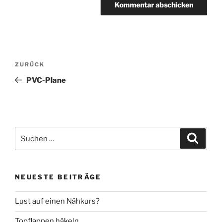
Beitragsnavigation
Vorheriger
ZURÜCK
Beitrag
PVC-Plane
Suche
Suche
nach:
NEUESTE BEITRÄGE
Lust auf einen Nähkurs?
Topflappen häkeln