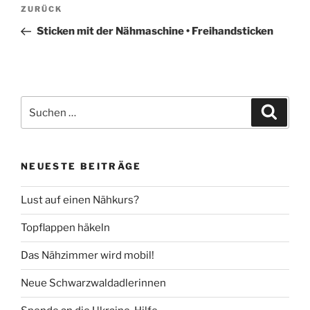
Beitragsnavigation
Vorheriger
ZURÜCK
Beitrag
Sticken mit der Nähmaschine • Freihandsticken
Suche
Suche
nach:
NEUESTE BEITRÄGE
Lust auf einen Nähkurs?
Topflappen häkeln
Das Nähzimmer wird mobil!
Neue Schwarzwaldadlerinnen