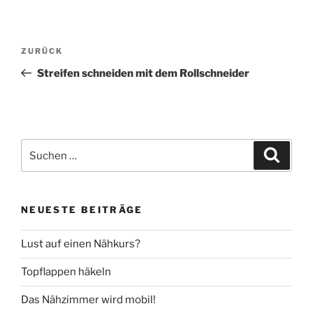
Beitragsnavigation
Vorheriger
ZURÜCK
Beitrag
Streifen schneiden mit dem Rollschneider
Suche
Suche
nach:
NEUESTE BEITRÄGE
Lust auf einen Nähkurs?
Topflappen häkeln
Das Nähzimmer wird mobil!