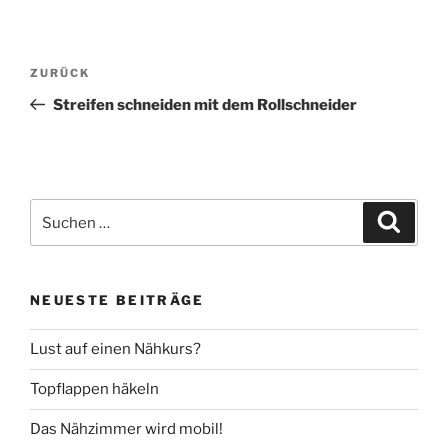
Beitragsnavigation
Vorheriger
ZURÜCK
Beitrag
Streifen schneiden mit dem Rollschneider
Suche
Suche
nach:
NEUESTE BEITRÄGE
Lust auf einen Nähkurs?
Topflappen häkeln
Das Nähzimmer wird mobil!