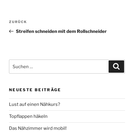
Beitragsnavigation
Vorheriger
ZURÜCK
Beitrag
Streifen schneiden mit dem Rollschneider
Suche
Suche
nach:
NEUESTE BEITRÄGE
Lust auf einen Nähkurs?
Topflappen häkeln
Das Nähzimmer wird mobil!