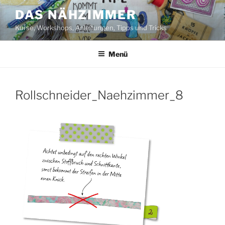
Zum
DAS NÄHZIMMER
Inhalt
Kurse, Workshops, Anleitungen, Tipps und Tricks
springen
Menü
Rollschneider_Naehzimmer_8