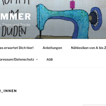
IMMER
 Tipps und Tricks
as erwartet Dich hier!
Anleitungen
Nählexikon von A bis 
pressum/Datenschutz
AGB
R_INNEN