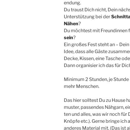
endung.
Du traust Dich nicht, Dein nächs
Unter­stüt­zung bei der
Schnitt­
Nähen
?
Du möch­test mit Freun­din­nen 
sein
?
Ein gro­ßes Fest steht an – Dein
Idee, dass alle Gäs­te zusam­me
Decke, Kis­sen, eine Tasche ode
Dann orga­ni­sier ich das für Dic
Mini­mum 2 Stun­den, je Stun­de 
mehr Menschen.
Das hier soll­test Du zu Hau­se h
mus­ter, pas­sen­des Näh­garn, e
ten und alles, was wir noch für D
Knöp­fe etc.). Ger­ne brin­ge ic
ande­res Mate­ri­al mit. (Das ist 