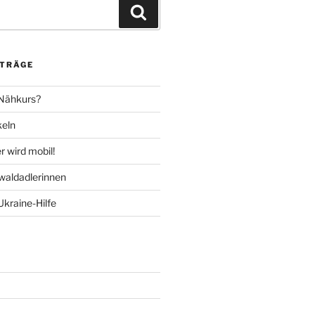
Suchen
ITRÄGE
 Nähkurs?
keln
 wird mobil!
aldadlerinnen
Ukraine-Hilfe