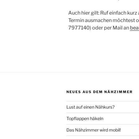
Auch hier gilt: Ruf ein­fach kur
Ter­min aus­ma­chen möch­test od
7977140) oder per Mail an
bea
NEUES AUS DEM NÄHZIMMER
Lust auf einen Nähkurs?
Topflappen häkeln
Das Nähzimmer wird mobil!