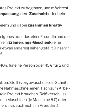
­tes Pro­jekt zu begin­nen, und möch­test
an­pas­sung
, dem
Zuschnitt
oder beim
fei­ern und dabei
zusam­men krea­tiv
 eige­nes oder das einer Freun­din und die
n ein
Erin­ne­rungs-Geschenk
(eine
r etwas ande­res) nähen gefällt Dir sehr?
h!
40 € für eine Per­son oder 45 € für 2 und
aben: Stoff (vor­ge­wa­schen), ein Schnitt­
ine Näh­ma­schi­ne, einen Tisch zum Arbei­
ein Pro­jekt brau­chen (Reiß­ver­schluss,
h auch Maschi­nen (je Maschi­ne 5 €) oder
aller­dings auch nicht im Preis drin.)