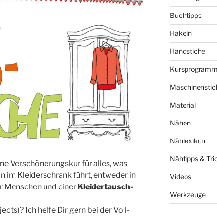
Buchtipps
Häkeln
Handstiche
Kursprogram
Maschinenstic
Material
Nähen
Nählexikon
Nähtipps & Tri
ne Ver­schö­ne­rungs­kur für alles, was
n im Klei­der­schrank führt, ent­we­der in
Videos
hr Men­schen und einer
Klei­der­tausch­
Werkzeuge
jects)? Ich hel­fe Dir gern bei der Voll­