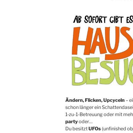
Ändern, Fli­cken, Upcy­celn
– ei
schon län­ger ein Schat­ten­da­sei
1‑zu-1-Betreu­ung oder mit me
par­ty
oder…
Du besitzt
UFOs
(unfi­nis­hed ob