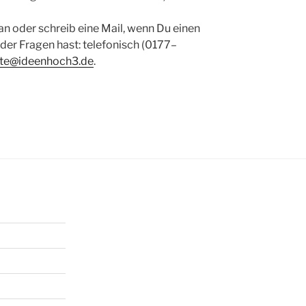
z an oder schreib eine Mail, wenn Du einen
er Fra­gen hast: tele­fo­nisch (0177–
te@ideenhoch3.de
.