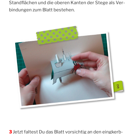
Stand­flä­chen und die obe­ren Kan­ten der Ste­ge als Ver­
bin­dun­gen zum Blatt bestehen.
3
Jetzt fal­test Du das Blatt vor­sich­tig an den eingkerb­