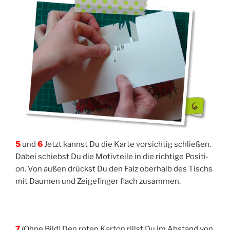
5
und
6
Jetzt kannst Du die Kar­te vor­sich­tig schlie­ßen.
Dabei schiebst Du die Motiv­tei­le in die rich­ti­ge Posi­ti­
on. Von außen drückst Du den Falz ober­halb des Tischs
mit Dau­men und Zei­ge­fin­ger flach zusammen.
7
(Ohne Bild) Den roten Kar­ton rillst Du im Abstand von