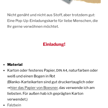
Nicht genäht und nicht aus Stoff, aber trotz­dem gut:
Eine Pop-Up-Ein­la­dungs­kar­te für lie­be Men­schen, die
Ihr ger­ne ver­wöh­nen möchtet.
Einladung!
Mate­ri­al
Kar­ton oder fes­te­res Papier,
, natur­far­ben oder
DIN
A4
weiß und einen Bogen in Rot
(Blan­ko-Kar­tei­kar­ten sind gut dru­cker­taug­lich oder
⇒
hier das Papier von Boes­ner
, das ver­wen­de ich am
liebs­ten. Für außen hab ich gepräg­ten Kar­ton
verwendet.)
Falz­bein