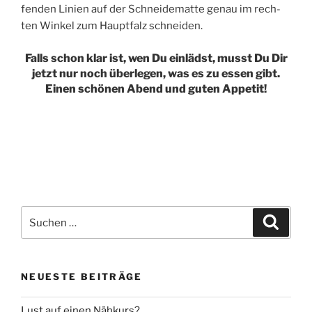
fen­den Lini­en auf der Schnei­de­mat­te genau im rech­
ten Win­kel zum Haupt­falz schneiden.
Falls schon klar ist, wen Du einlädst, musst Du Dir
jetzt nur noch überlegen, was es zu essen gibt.
Einen schönen Abend und guten Appetit!
Suche
Suche
nach:
NEUESTE BEITRÄGE
Lust auf einen Nähkurs?