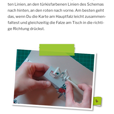
ten Lini­en, an den tür­kis­far­be­nen Lini­en des Sche­mas
nach hin­ten, an den roten nach vor­ne. Am bes­ten geht
das, wenn Du die Kar­te am Haupt­falz leicht zusam­men­
fal­test und gleich­zei­tig die Fal­ze am Tisch in die rich­ti­
ge Rich­tung drückst.