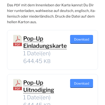
Das
mit dem Innen­le­ben der Kar­te kannst Du Dir
PDF
hier run­ter­la­den, wahl­wei­se auf deutsch, eng­lisch, ita­
lie­nisch oder nie­der­län­disch. Druck die Datei auf dem
hel­len Kar­ton aus.
Pop-Up
Down­load
Einladungskarte
1 Datei(en)
644.45
KB
Pop-Up
Down­load
Uitnodiging
1 Datei(en)