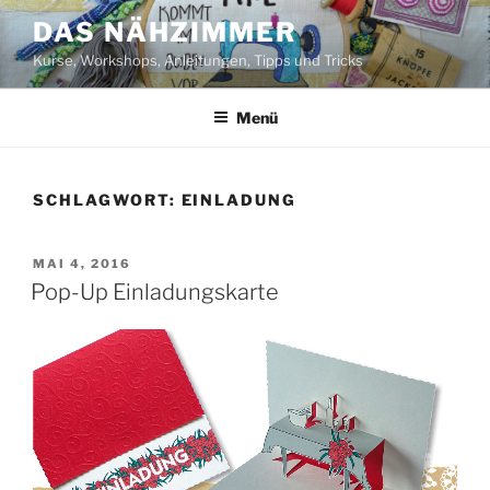
Zum
DAS NÄHZIMMER
Inhalt
Kurse, Workshops, Anleitungen, Tipps und Tricks
springen
Menü
SCHLAGWORT:
EINLADUNG
VERÖFFENTLICHT
MAI 4, 2016
AM
Pop-Up Einladungskarte