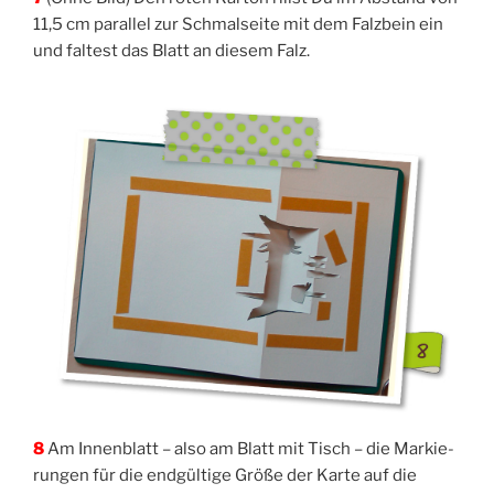
11,5 cm par­al­lel zur Schmal­sei­te mit dem Falz­bein ein
und fal­test das Blatt an die­sem Falz.
8
Am Innen­blatt – also am Blatt mit Tisch – die Mar­kie­
run­gen für die end­gül­ti­ge Grö­ße der Kar­te auf die