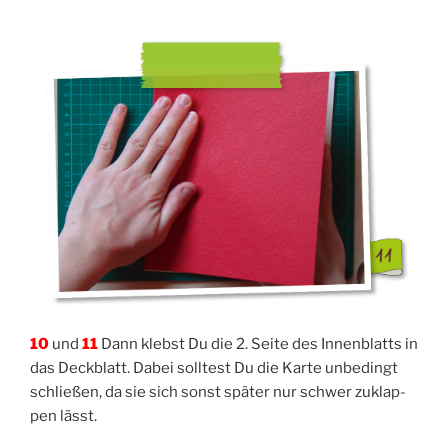
10
und
11
Dann klebst Du die 2. Sei­te des Innen­blatts in
das Deck­blatt. Dabei soll­test Du die Kar­te unbe­dingt
schlie­ßen, da sie sich sonst spä­ter nur schwer zuklap­
pen lässt.