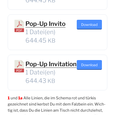
644.45
KB
Pop-Up Invito
Down­load
1 Datei(en)
644.45
KB
Pop-Up Invitation
Down­load
1 Datei(en)
644.43
KB
1
und
1a
Alle Lini­en, die im Sche­ma rot und tür­kis
gezeich­net sind kerbst Du mit dem Falz­bein ein. Wich­
tig ist, dass Du die Lini­en am Tisch nicht durch­ziehst,