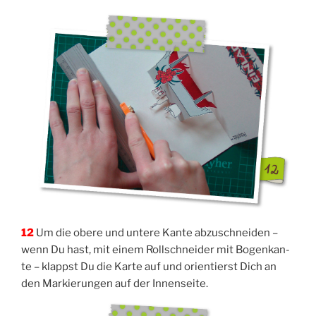
12
Um die obe­re und unte­re Kan­te abzu­schnei­den –
wenn Du hast, mit einem Roll­schnei­der mit Bogen­kan­
te – klappst Du die Kar­te auf und ori­en­tierst Dich an
den Mar­kie­run­gen auf der Innenseite.