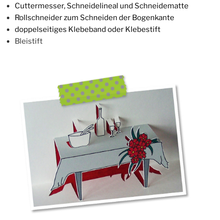
Cut­ter­mes­ser, Schnei­de­line­al und Schneidematte
Roll­schnei­der zum Schnei­den der Bogenkante
dop­pel­sei­ti­ges Kle­be­band oder Klebestift
Blei­stift