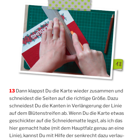
13
Dann klappst Du die Kar­te wie­der zusam­men und
schnei­dest die Sei­ten auf die rich­ti­ge Grö­ße. Dazu
schnei­dest Du die Kan­ten in Ver­län­ge­rung der Linie
auf dem Blü­ten­strei­fen ab. Wenn Du die Kar­te etwas
geschick­ter auf die Schnei­de­mat­te legst, als ich das
hier gemacht habe (mit dem Haupt­falz genau an eine
Linie), kannst Du mit Hil­fe der senk­recht dazu ver­lau­