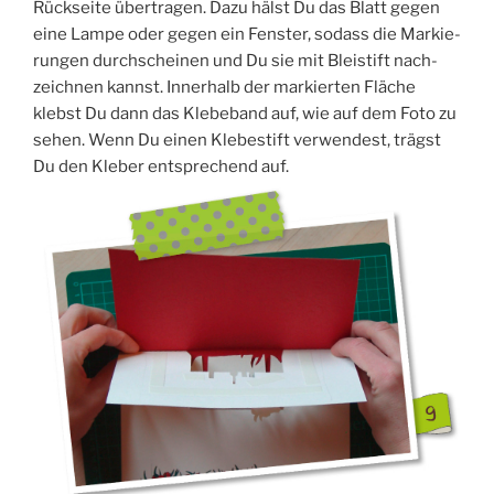
Rück­sei­te über­tra­gen. Dazu hälst Du das Blatt gegen
eine Lam­pe oder gegen ein Fens­ter, sodass die Mar­kie­
run­gen durch­schei­nen und Du sie mit Blei­stift nach­
zeich­nen kannst. Inner­halb der mar­kier­ten Flä­che
klebst Du dann das Kle­be­band auf, wie auf dem Foto zu
sehen. Wenn Du einen Kle­be­stift ver­wen­dest, trägst
Du den Kle­ber ent­spre­chend auf.