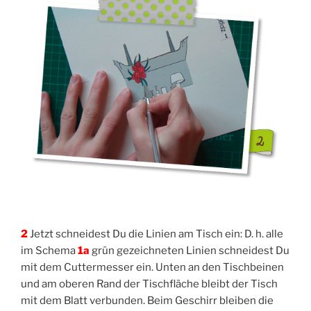
2
Jetzt schnei­dest Du die Lini­en am Tisch ein: D. h. alle
im Sche­ma
1a
grün gezeich­ne­ten Lini­en schnei­dest Du
mit dem Cut­ter­mes­ser ein. Unten an den Tisch­bei­nen
und am obe­ren Rand der Tisch­flä­che bleibt der Tisch
mit dem Blatt ver­bun­den. Beim Geschirr blei­ben die