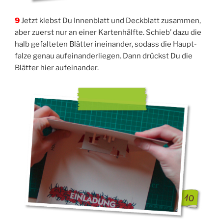
9
Jetzt klebst Du Innen­blatt und Deck­blatt zusam­men,
aber zuerst nur an einer Kar­ten­hälf­te. Schieb’ dazu die
halb gefal­te­ten Blät­ter inein­an­der, sodass die Haupt­
fal­ze genau auf­ein­an­der­lie­gen. Dann drückst Du die
Blät­ter hier aufeinander.