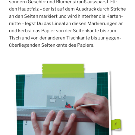
son­dern Geschirr und Blu­men­strauß aus­sparst. Für
den Haupt­falz – der ist auf dem Aus­druck durch Stri­che
an den Sei­ten mar­kiert und wird hin­ter­her die Kar­ten­
mit­te – legst Du das Line­al an die­sen Mar­kie­run­gen an
und kerbst das Papier von der Sei­ten­kan­te bis zum
Tisch und von der ande­ren Tisch­kan­te bis zur gegen­
über­lie­gen­den Sei­ten­kan­te des Papiers.