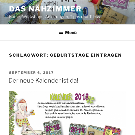
Zum
DAS NÄHZIMMER
Inhalt
Kurse, Workshops, Anleitungen, Tipps und Tricks
springen
Menü
SCHLAGWORT:
GEBURTSTAGE EINTRAGEN
VERÖFFENTLICHT
SEPTEMBER 6, 2017
AM
Der neue Kalender ist da!