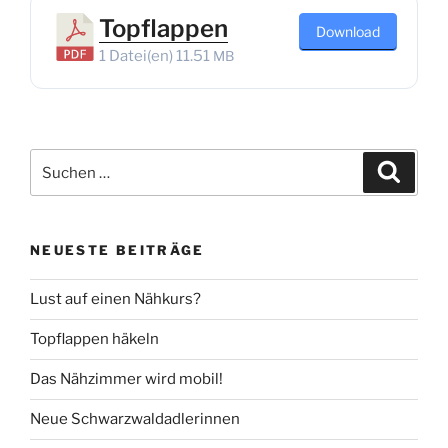
Topflappen
Down­load
1 Datei(en)
11.51
MB
Suche
Suche
nach:
NEUESTE BEITRÄGE
Lust auf einen Nähkurs?
Topflappen häkeln
Das Nähzimmer wird mobil!
Neue Schwarzwaldadlerinnen