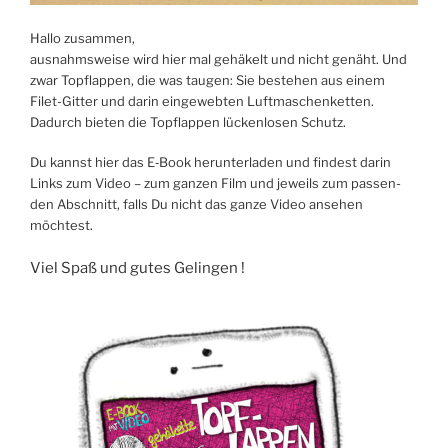
Hal­lo zusam­men,
aus­nahms­wei­se wird hier mal gehä­kelt und nicht genäht. Und
zwar Topf­lap­pen, die was tau­gen: Sie bestehen aus einem
Filet-Git­ter und dar­in ein­ge­web­ten Luft­ma­schen­ket­ten.
Dadurch bie­ten die Topf­lap­pen lücken­lo­sen Schutz.
Du kannst hier das E‑Book her­un­ter­la­den und fin­dest dar­in
Links zum Video – zum gan­zen Film und jeweils zum pas­sen­
den Abschnitt, falls Du nicht das gan­ze Video anse­hen
möchtest.
Viel Spaß und gutes Gelingen !