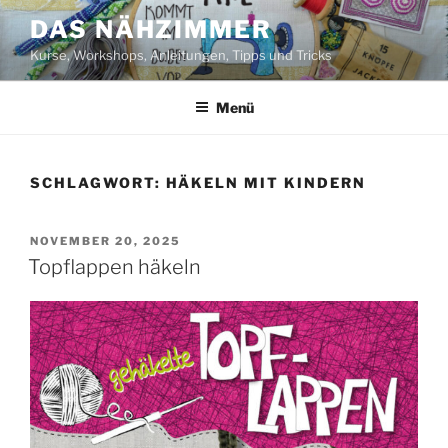
Zum
DAS NÄHZIMMER
Inhalt
Kurse, Workshops, Anleitungen, Tipps und Tricks
springen
Menü
SCHLAGWORT:
HÄKELN MIT KINDERN
VERÖFFENTLICHT
NOVEMBER 20, 2025
AM
Topflappen häkeln