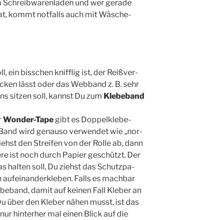
 Schreib­wa­ren­la­den und wer gera­de
hat, kommt not­falls auch mit Wäsche­
ein biss­chen kniff­lig ist, der Reiß­ver­
­cken lässt oder das Web­band z. B. sehr
ens sit­zen soll, kannst Du zum
Kle­be­band
r
Won­der-Tape
gibt es Dop­pel­kle­be­
Das Band wird genau­so ver­wen­det wie „nor­
iehst den Strei­fen von der Rol­le ab, dann
e­re ist noch durch Papier geschützt. Der
 hal­ten soll, Du ziehst das Schutz­pa­
uf­ein­an­der­kle­ben. Falls es mach­bar
­be­band, damit auf kei­nen Fall Kle­ber an
Du über den Kle­ber nähen musst, ist das
 nur hin­ter­her mal einen Blick auf die