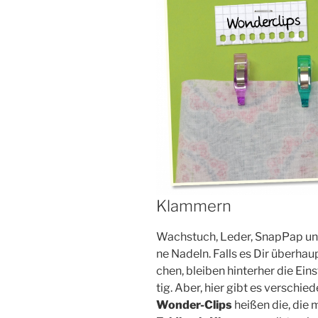
Klammern
Wachs­tuch, Leder, Snap­Pap und 
ne Nadeln. Falls es Dir über­haup
chen, blei­ben hin­ter­her die Ein­s
tig. Aber, hier gibt es ver­schie
Won­der-Clips
hei­ßen die, die 