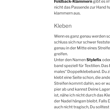
Fold­back-Klam­mern
gibt es im
nicht das Pas­sen­de zur Hand 
klam­mern aus.
Kleben
Wenn es ganz genau wer­den soll, 
schluss sich nur schwer fest­ste
genau in der Mit­te eines Strei­f
greifen.
Unter den Namen
Sty­le­fix
ode
band spe­zi­ell für Tex­ti­li­en. 
ma­les“ Dop­pel­kle­be­band. Du z
klebt eine Sei­te schon, die and
Strei­fen kommt dahin, wo er was
pier ab und kannst Dei­ne Lagen a
ist, nähe ich nicht durch das Kle
der Nadel hän­gen bleibt. Falls 
auch nicht tra­gisch, Du soll­test