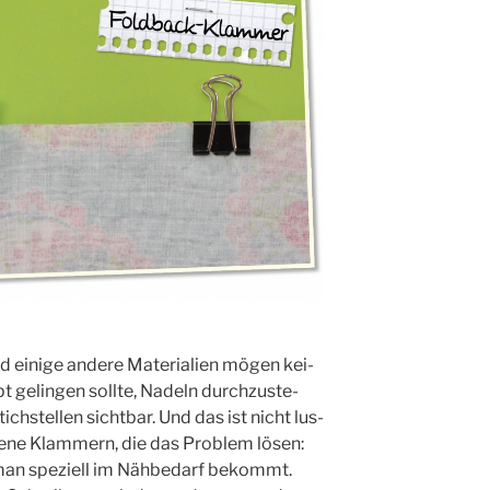
eini­ge ande­re Mate­ria­li­en mögen kei­
t gelin­gen soll­te, Nadeln durch­zu­ste­
tich­stel­len sicht­bar. Und das ist nicht lus­
­de­ne Klam­mern, die das Pro­blem lösen:
man spe­zi­ell im Näh­be­darf bekommt.