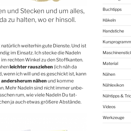
Buchtipps
en und Stecken und um alles,
 da zu halten, wo er hinsoll.
Häkeln
Handstiche
Kursprogram
 natür­lich wei­ter­hin gute Diens­te. Und ist
­dig im Ein­satz. Ich ste­cke die Nadeln
Maschinenstic
so im rech­ten Win­kel zu den Stoffkanten.
Material
Nähen
leich­ter raus­zie­hen
(ich näh da
d, wenn ich will und es geschickt ist, kann
Nähen
d
anders­her­um nähen
und kom­me
Nählexikon
an. Mehr Nadeln sind nicht immer unbe­
iss­chen rum, wie vie­le Nadeln Du tat­
Nähtipps & Tri
ei­chen ja auch etwas grö­ße­re Abstände.
Videos
Werkzeuge