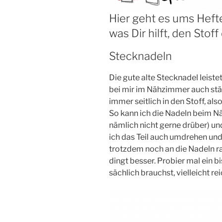
Hier geht es ums Heft
was Dir hilft, den Stoff
Stecknadeln
Die gute alte Steck­na­del leis­tet
bei mir im Näh­zim­mer auch stän
immer seit­lich in den Stoff, al
So kann ich die Nadeln beim 
näm­lich nicht ger­ne drü­ber) un
ich das Teil auch umdre­hen un
trotz­dem noch an die Nadeln r
dingt bes­ser. Pro­bier mal ein b
säch­lich brauchst, viel­leicht r