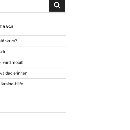
Suchen
ITRÄGE
 Nähkurs?
keln
 wird mobil!
aldadlerinnen
Ukraine-Hilfe