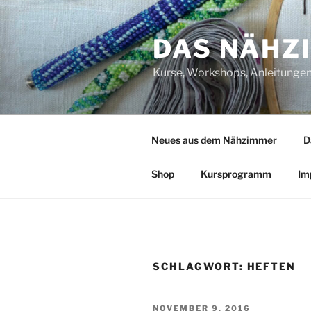
Zum
Inhalt
DAS NÄHZ
springen
Kurse, Workshops, Anleitungen,
Neues aus dem Nähzimmer
D
Shop
Kursprogramm
Im
SCHLAGWORT:
HEFTEN
VERÖFFENTLICHT
NOVEMBER 9, 2016