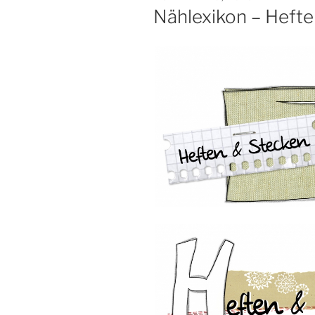
AM
Nählexikon – Hefte