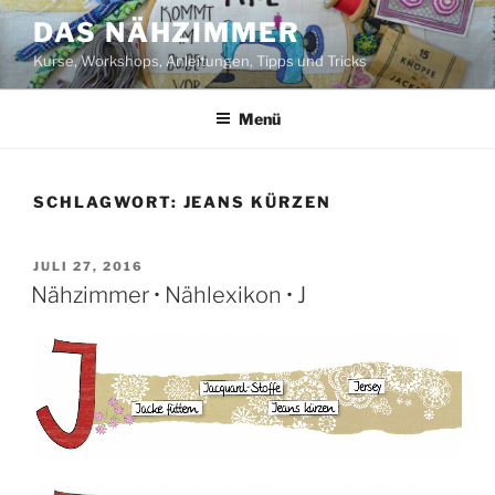
Zum
DAS NÄHZIMMER
Inhalt
Kurse, Workshops, Anleitungen, Tipps und Tricks
springen
Menü
SCHLAGWORT:
JEANS KÜRZEN
VERÖFFENTLICHT
JULI 27, 2016
AM
Nähzimmer • Nählexikon • J