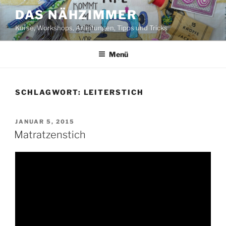
Zum
DAS NÄHZIMMER
Inhalt
Kurse, Workshops, Anleitungen, Tipps und Tricks
springen
Menü
SCHLAGWORT:
LEITERSTICH
VERÖFFENTLICHT
JANUAR 5, 2015
AM
Matratzenstich