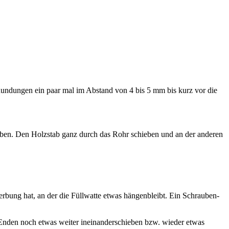
en Run­dun­gen ein paar mal im Abstand von 4 bis 5 mm bis kurz vor die
hie­ben. Den Holz­stab ganz durch das Rohr schie­ben und an der ande­ren
­ker­bung hat, an der die Füll­wat­te etwas hän­gen­bleibt. Ein Schrau­ben­
 Enden noch etwas wei­ter inein­an­der­schie­ben bzw. wie­der etwas