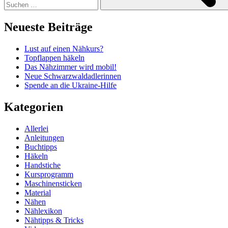
Neueste Beiträge
Lust auf einen Nähkurs?
Topflappen häkeln
Das Nähzimmer wird mobil!
Neue Schwarzwaldadlerinnen
Spende an die Ukraine-Hilfe
Kategorien
Allerlei
Anleitungen
Buchtipps
Häkeln
Handstiche
Kursprogramm
Maschinensticken
Material
Nähen
Nählexikon
Nähtipps & Tricks