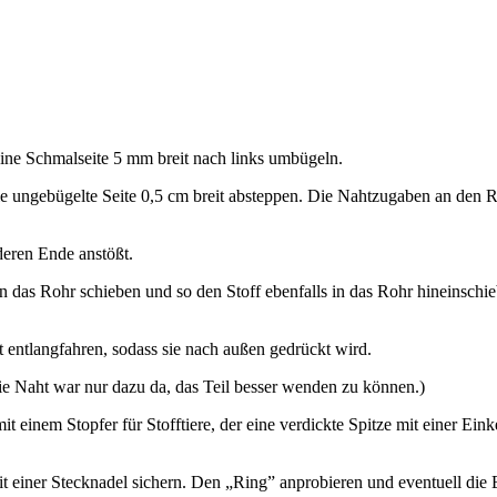
 eine Schmal­sei­te 5 mm breit nach links umbügeln.
e unge­bü­gel­te Sei­te 0,5 cm breit abstep­pen. Die Naht­zu­ga­ben an d
de­ren Ende anstößt.
 in das Rohr schie­ben und so den Stoff eben­falls in das Rohr hin­ein­sc
 ent­lang­fah­ren, sodass sie nach außen gedrückt wird.
Die Naht war nur dazu da, das Teil bes­ser wen­den zu können.)
it einem Stop­fer für Stoff­tie­re, der eine ver­dick­te Spit­ze mit einer Ein
it einer Steck­na­del sichern. Den „Ring” anpro­bie­ren und even­tu­ell die