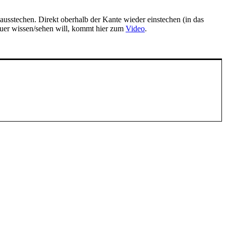
s­ste­chen. Direkt ober­halb der Kan­te wie­der ein­ste­chen (in das
enau­er wissen/sehen will, kommt hier zum
Video
.