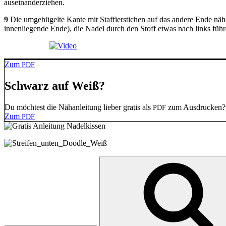
auseinanderziehen.
9
Die umge­bü­gel­te Kan­te mit Staf­fier­sti­chen auf das ande­re Ende nä
innen­lie­gen­de Ende), die Nadel durch den Stoff etwas nach links füh
Zum
PDF
Schwarz auf Weiß?
Du möch­test die Näh­an­lei­tung lie­ber gra­tis als
zum Aus­dru­cken?
PDF
Zum
PDF
Suche
nach: