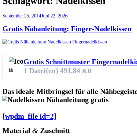
Schlagwort:
Nadelkissen
Veröffentlicht
September 25, 2014
Juni 22, 2026
am
Gratis Nähanleitung: Finger-Nadelkissen
Gratis Schnittmuster Fingernadelki
1 Datei(en)
491.84
KB
Das ideale Mitbringsel für alle Nähbegeist
[wpdm_file id=2]
&
Material
Zuschnitt