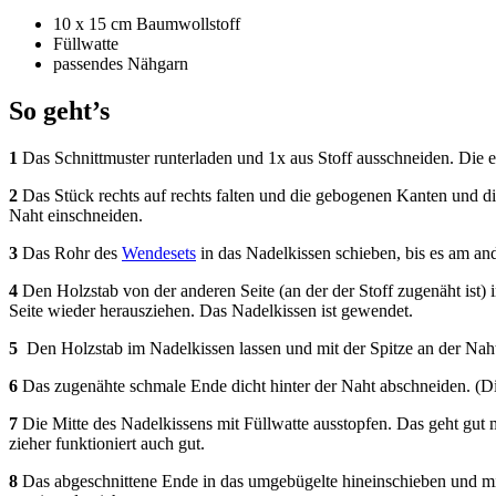
10 x 15 cm Baumwollstoff
Füll­wat­te
pas­sen­des Nähgarn
So geht’s
1
Das Schnitt­mus­ter run­ter­la­den und 1x aus Stoff aus­schnei­den. Die
2
Das Stück rechts auf rechts fal­ten und die gebo­ge­nen Kan­ten und di
Naht einschneiden.
3
Das Rohr des
Wen­desets
in das Nadel­kis­sen schie­ben, bis es am an
4
Den Holz­stab von der ande­ren Sei­te (an der der Stoff zuge­näht ist)
Sei­te wie­der her­aus­zie­hen. Das Nadel­kis­sen ist gewendet.
5
Den Holz­stab im Nadel­kis­sen las­sen und mit der Spit­ze an der Naht
6
Das zuge­näh­te schma­le Ende dicht hin­ter der Naht abschnei­den. (
7
Die Mit­te des Nadel­kis­sens mit Füll­wat­te aus­stop­fen. Das geht gut m
zie­her funk­tio­niert auch gut.
8
Das abge­schnit­te­ne Ende in das umge­bü­gel­te hin­ein­schie­ben und m