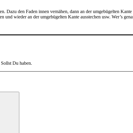
hen. Dazu den Faden innen ver­nä­hen, dann an der umge­bü­gel­ten Kan­te au
­ren und wie­der an der umge­bü­gel­ten Kan­te aus­ste­chen usw. Wer’s g
 Sollst Du haben.
Suchen