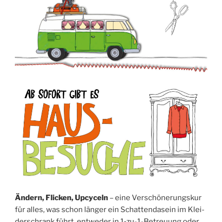
Ändern, Fli­cken, Upcy­celn
– eine Ver­schö­ne­rungs­kur
für alles, was schon län­ger ein Schat­ten­da­sein im Klei­
der­schrank führt, ent­we­der in 1‑zu-1-Betreu­ung oder