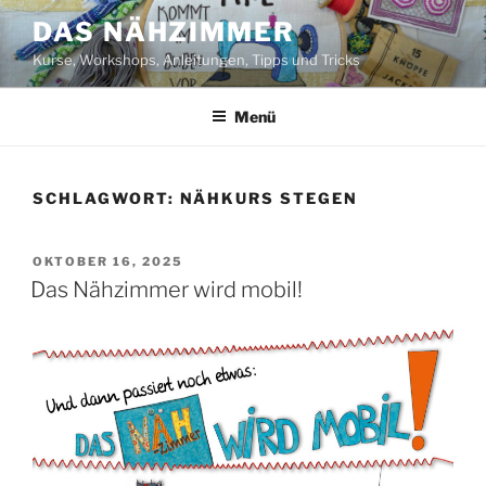
Zum
DAS NÄHZIMMER
Inhalt
Kurse, Workshops, Anleitungen, Tipps und Tricks
springen
Menü
SCHLAGWORT:
NÄHKURS STEGEN
VERÖFFENTLICHT
OKTOBER 16, 2025
AM
Das Nähzimmer wird mobil!