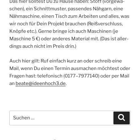
Das hier soll­test Du zu Hau­se haben: Stoff (vor­ge­wa­
schen), ein Schnitt­mus­ter, pas­sen­des Näh­garn, eine
Näh­ma­schi­ne, einen Tisch zum Arbei­ten und alles, was
wir noch für Dein Pro­jekt brau­chen (Reiß­ver­schluss,
Knöp­fe etc.). Ger­ne brin­ge ich auch Maschi­nen (je
Maschi­ne 5 €) oder ande­res Mate­ri­al mit. (Das ist aller­
dings auch nicht im Preis drin.)
Auch hier gilt: Ruf ein­fach kurz an oder schreib eine
Mail, wenn Du einen Ter­min aus­ma­chen möch­test oder
Fra­gen hast: tele­fo­nisch (0177–7977140) oder per Mail
an
beate@ideenhoch3.de
.
Suche
Suche
nach: