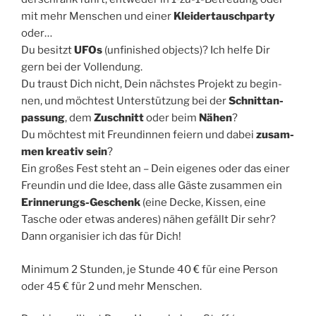
mit mehr Men­schen und einer
Klei­der­tausch­par­ty
oder…
Du besitzt
UFOs
(unfi­nis­hed objects)? Ich hel­fe Dir
gern bei der Voll­endung.
Du traust Dich nicht, Dein nächs­tes Pro­jekt zu begin­
nen, und möch­test Unter­stüt­zung bei der
Schnitt­an­
pas­sung
, dem
Zuschnitt
oder beim
Nähen
?
Du möch­test mit Freun­din­nen fei­ern und dabei
zusam­
men krea­tiv sein
?
Ein gro­ßes Fest steht an – Dein eige­nes oder das einer
Freun­din und die Idee, dass alle Gäs­te zusam­men ein
Erin­ne­rungs-Geschenk
(eine Decke, Kis­sen, eine
Tasche oder etwas ande­res) nähen gefällt Dir sehr?
Dann orga­ni­sier ich das für Dich!
Mini­mum 2 Stun­den, je Stun­de 40 € für eine Per­son
oder 45 € für 2 und mehr Menschen.