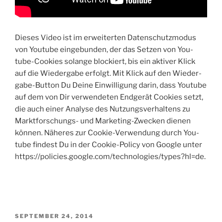
Die­ses Video ist im erwei­ter­ten Daten­schutz­mo­dus
von You­tube ein­ge­bun­den, der das Set­zen von You­
tube-Coo­kies solan­ge blo­ckiert, bis ein akti­ver Klick
auf die Wie­der­ga­be erfolgt. Mit Klick auf den Wie­der­
ga­be-But­ton Du Dei­ne Ein­wil­li­gung dar­in, dass You­tube
auf dem von Dir ver­wen­de­ten End­ge­rät Coo­kies setzt,
die auch einer Ana­ly­se des Nut­zungs­ver­hal­tens zu
Markt­for­schungs- und Mar­ke­ting-Zwe­cken die­nen
kön­nen. Nähe­res zur Coo­kie-Ver­wen­dung durch You­
tube fin­dest Du in der Coo­kie-Poli­cy von Goog­le unter
https://policies.google.com/technologies/types?hl=de.
VERÖFFENTLICHT
SEPTEMBER 24, 2014