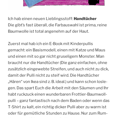
Ich hab einen neu­en Lieb­lings­stoff:
Hand­tü­cher
Die gibt’s fast über­all, die Farb­aus­wahl ist pri­ma, rei­ne
Baum­wol­le ist total ange­nehm auf der Haut.
Zuerst mal hab ich ein E‑Book mit Kin­der­pul­lis
gemacht: ein Basis­mo­dell, einen mit Kat­ze und Maus
und einen mit so gar nicht gru­se­li­gem Mons­ter. Man
braucht nur die Hand­tü­cher (Die ganz ein­fa­chen, ohne
zusätz­lich ein­ge­web­te Strei­fen, und auch nicht zu dick,
damit der Pul­li nicht zu steif wird. Die Hand­tü­cher
„Hären“ von Ikea sind z. B. ide­al.) und kann schon los­le­
gen. Das spart Euch die Arbeit mit den Säu­men und Ihr
habt ruck­zuck einen wun­der­ba­ren Frot­tier-Baum­woll­
pul­li – ganz fan­tas­tisch nach dem Baden oder wenn das
T‑Shirt zu kalt, ein rich­tig dicker Pul­li aber zu warm ist
oder für gemüt­li­che Stun­den zu Hau­se. Nur zum Rum­