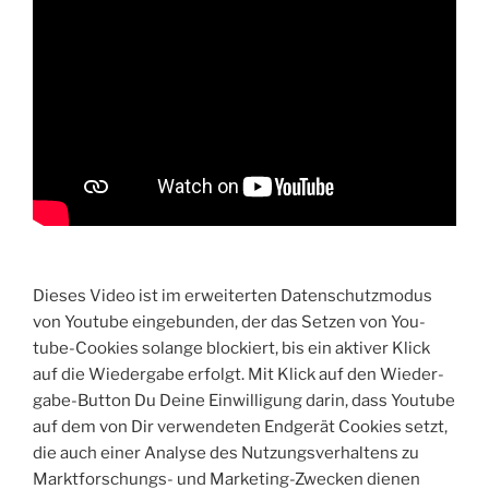
Die­ses Video ist im erwei­ter­ten Daten­schutz­mo­dus
von You­tube ein­ge­bun­den, der das Set­zen von You­
tube-Coo­kies solan­ge blo­ckiert, bis ein akti­ver Klick
auf die Wie­der­ga­be erfolgt. Mit Klick auf den Wie­der­
ga­be-But­ton Du Dei­ne Ein­wil­li­gung dar­in, dass You­tube
auf dem von Dir ver­wen­de­ten End­ge­rät Coo­kies setzt,
die auch einer Ana­ly­se des Nut­zungs­ver­hal­tens zu
Markt­for­schungs- und Mar­ke­ting-Zwe­cken die­nen