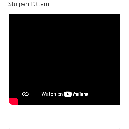
AM
Stulpen füttern