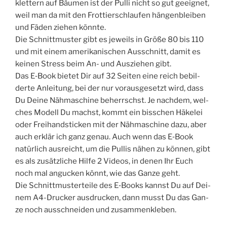
klet­tern auf Bäu­men ist der Pul­li nicht so gut geeig­net,
weil man da mit den Frot­tier­schlau­fen hän­gen­blei­ben
und Fäden zie­hen könnte.
Die Schnitt­mus­ter gibt es jeweils in Grö­ße 80 bis 110
und mit einem ame­ri­ka­ni­schen Aus­schnitt, damit es
kei­nen Stress beim An- und Aus­zie­hen gibt.
Das E‑Book bie­tet Dir auf 32 Sei­ten eine reich bebil­
der­te Anlei­tung, bei der nur vor­aus­ge­setzt wird, dass
Du Dei­ne Näh­ma­schi­ne beherrschst. Je nach­dem, wel­
ches Modell Du machst, kommt ein biss­chen Häke­lei
oder Frei­hand­sti­cken mit der Näh­ma­schi­ne dazu, aber
auch erklär ich ganz genau. Auch wenn das E‑Book
natür­lich aus­reicht, um die Pul­lis nähen zu kön­nen, gibt
es als zusätz­li­che Hil­fe 2 Vide­os, in denen Ihr Euch
noch mal angu­cken könnt, wie das Gan­ze geht.
Die Schnitt­mus­ter­tei­le des E‑Books kannst Du auf Dei­
nem A4-Dru­cker aus­dru­cken, dann musst Du das Gan­
ze noch aus­schnei­den und zusammenkleben.