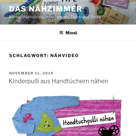
Zum
DAS NÄHZIMMER
Inhalt
Kurse, Workshops, Anleitungen, Tipps und Tricks
springen
Menü
SCHLAGWORT:
NÄHVIDEO
VERÖFFENTLICHT
NOVEMBER 11, 2015
AM
Kinderpulli aus Handtüchern nähen