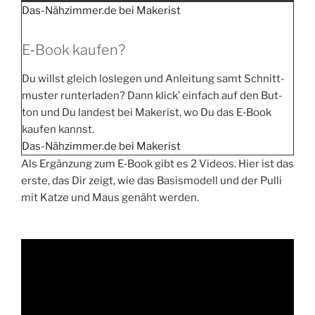
Das-Nähzimmer.de bei Make­rist
E‑Book kaufen?
Du willst gleich los­le­gen und Anlei­tung samt Schnitt­
mus­ter run­ter­la­den? Dann klick’ ein­fach auf den But­
ton und Du lan­dest bei Make­rist, wo Du das E‑Book
kau­fen kannst.
Das-Nähzimmer.de bei Makerist
Als Ergän­zung zum E‑Book gibt es 2 Vide­os. Hier ist das
ers­te, das Dir zeigt, wie das Basis­mo­dell und der Pul­li
mit Kat­ze und Maus genäht werden.