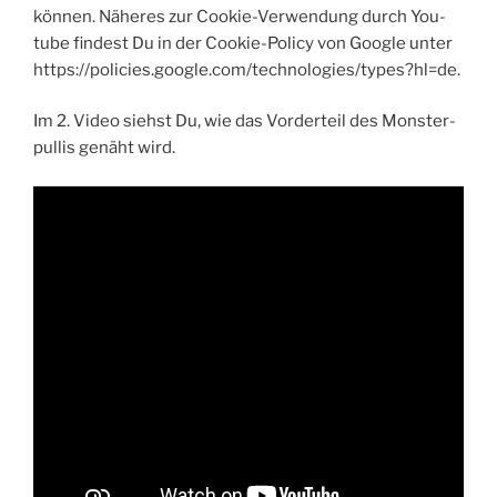
kön­nen. Nähe­res zur Coo­kie-Ver­wen­dung durch You­
tube fin­dest Du in der Coo­kie-Poli­cy von Goog­le unter
https://policies.google.com/technologies/types?hl=de.
Im 2. Video siehst Du, wie das Vor­der­teil des Mons­ter­
pul­lis genäht wird.