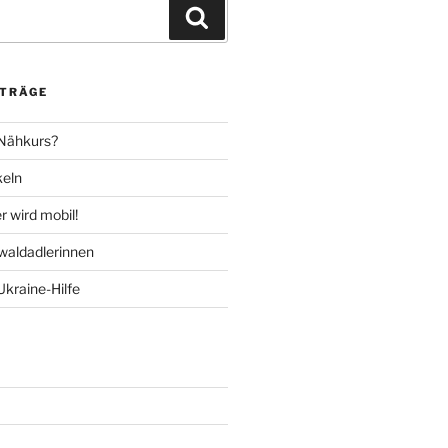
Suchen
ITRÄGE
 Nähkurs?
keln
 wird mobil!
aldadlerinnen
Ukraine-Hilfe