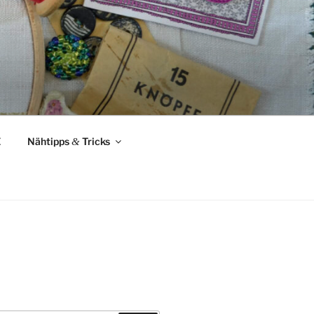
Z
Nähtipps
&
Tricks