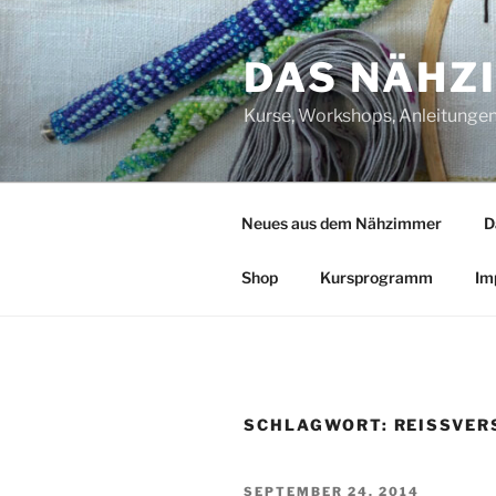
Zum
Inhalt
DAS NÄHZ
springen
Kurse, Workshops, Anleitungen,
Neues aus dem Nähzimmer
D
Shop
Kursprogramm
Im
SCHLAGWORT:
REISSVER
VERÖFFENTLICHT
SEPTEMBER 24, 2014