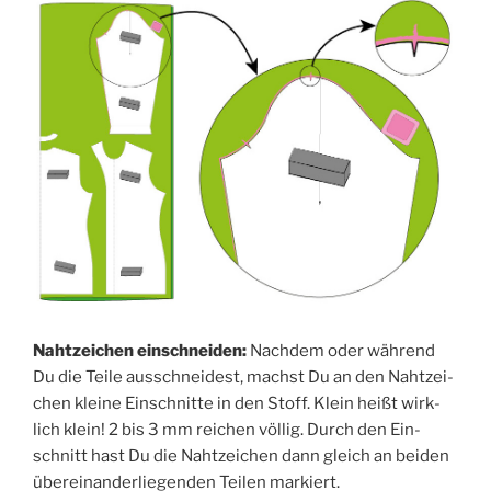
Naht­zei­chen ein­schnei­den:
Nach­dem oder wäh­rend
Du die Tei­le aus­schnei­dest, machst Du an den Naht­zei­
chen klei­ne Ein­schnit­te in den Stoff. Klein heißt wirk­
lich klein! 2 bis 3 mm rei­chen völ­lig. Durch den Ein­
schnitt hast Du die Naht­zei­chen dann gleich an bei­den
über­ein­an­der­lie­gen­den Tei­len markiert.