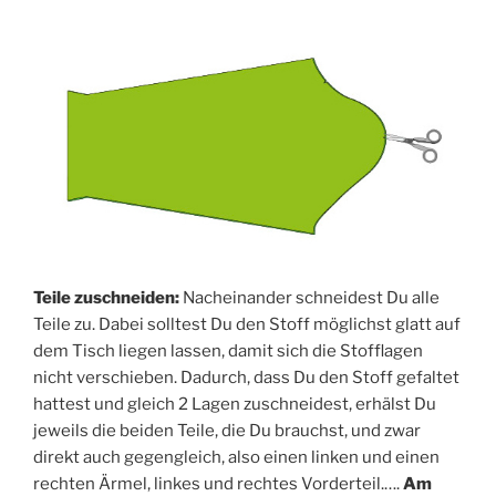
Tei­le zuschnei­den:
Nach­ein­an­der schnei­dest Du alle
Tei­le zu. Dabei soll­test Du den Stoff mög­lichst glatt auf
dem Tisch lie­gen las­sen, damit sich die Stoff­la­gen
nicht ver­schie­ben. Dadurch, dass Du den Stoff gefal­tet
hat­test und gleich 2 Lagen zuschnei­dest, erhälst Du
jeweils die bei­den Tei­le, die Du brauchst, und zwar
direkt auch gegen­gleich, also einen lin­ken und einen
rech­ten Ärmel, lin­kes und rech­tes Vor­der­teil.….
Am