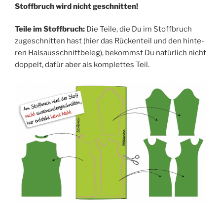
Stoff­bruch wird nicht geschnitten!
Tei­le im Stoff­bruch:
Die Tei­le, die Du im Stoff­bruch
zuge­schnit­ten hast (hier das Rücken­teil und den hin­te­
ren Hals­aus­schnitt­be­leg), bekommst Du natür­lich nicht
dop­pelt, dafür aber als kom­plet­tes Teil.