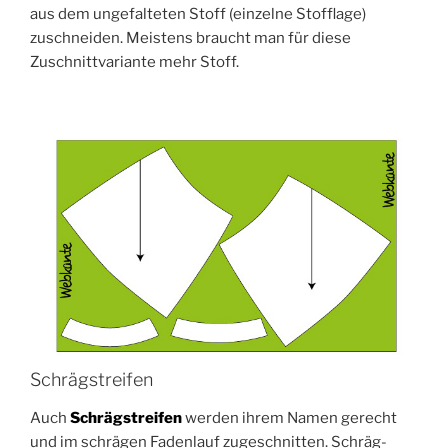
aus dem unge­fal­te­ten Stoff (ein­zel­ne Stoff­la­ge)
zuschnei­den. Meis­tens braucht man für die­se
Zuschnitt­va­ri­an­te mehr Stoff.
Schrägstreifen
Auch
Schräg­strei­fen
wer­den ihrem Namen gerecht
und im schrä­gen Faden­lauf zuge­schnit­ten. Schräg­