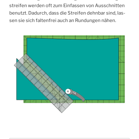
strei­fen wer­den oft zum Ein­fas­sen von Aus­schnit­ten
benutzt. Dadurch, dass die Strei­fen dehn­bar sind, las­
sen sie sich fal­ten­frei auch an Run­dun­gen nähen.