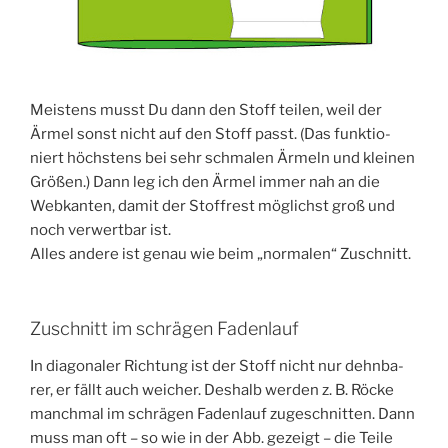
Meis­tens musst Du dann den Stoff tei­len, weil der
Ärmel sonst nicht auf den Stoff passt. (Das funk­tio­
niert höchs­tens bei sehr schma­len Ärmeln und klei­nen
Grö­ßen.) Dann leg ich den Ärmel immer nah an die
Web­kan­ten, damit der Stoff­rest mög­lichst groß und
noch ver­wert­bar ist.
Alles ande­re ist genau wie beim „nor­ma­len“ Zuschnitt.
Zuschnitt im schrägen Fadenlauf
In dia­go­na­ler Rich­tung ist der Stoff nicht nur dehn­ba­
rer, er fällt auch wei­cher. Des­halb wer­den z. B. Röcke
manch­mal im schrä­gen Faden­lauf zuge­schnit­ten. Dann
muss man oft – so wie in der Abb. gezeigt – die Tei­le