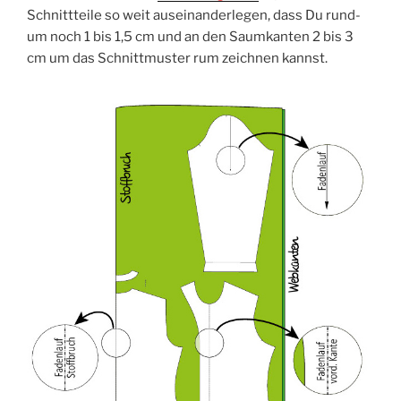
Schnitt­tei­le so weit aus­ein­an­der­le­gen, dass Du rund­
um noch 1 bis 1,5 cm und an den Saum­kan­ten 2 bis 3
cm um das Schnitt­mus­ter rum zeich­nen kannst.