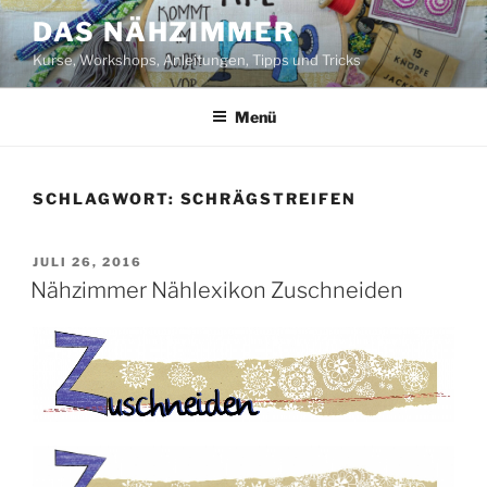
Zum
DAS NÄHZIMMER
Inhalt
Kurse, Workshops, Anleitungen, Tipps und Tricks
springen
Menü
SCHLAGWORT:
SCHRÄGSTREIFEN
VERÖFFENTLICHT
JULI 26, 2016
AM
Nähzimmer Nählexikon Zuschneiden