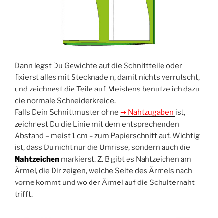
Dann legst Du Gewich­te auf die Schnitt­tei­le oder
fixierst alles mit Steck­na­deln, damit nichts ver­rutscht,
und zeich­nest die Tei­le auf. Meis­tens benut­ze ich dazu
die nor­ma­le Schneiderkreide.
Falls Dein Schnitt­mus­ter ohne
➙ Naht­zu­ga­ben
ist,
zeich­nest Du die Linie mit dem ent­spre­chen­den
Abstand – meist 1 cm – zum Papier­schnitt auf. Wich­tig
ist, dass Du nicht nur die Umris­se, son­dern auch die
Naht­zei­chen
mar­kierst. Z. B gibt es Naht­zei­chen am
Ärmel, die Dir zei­gen, wel­che Sei­te des Ärmels nach
vor­ne kommt und wo der Ärmel auf die Schul­ter­naht
trifft.