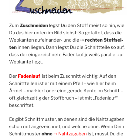
Zum
Zuschnei­den
legst Du den Stoff meist so hin, wie
Du das hier unten im Bild siehst: So gefal­tet, dass die
Web­kan­ten auf­ein­an­der- und die
➙ rech­ten Stoff­sei­
ten
innen lie­gen. Dann legst Du die Schnitt­tei­le so auf,
dass der ein­ge­zeich­ne­te Faden­lauf jeweils par­al­lel zur
Web­kan­te liegt.
Der
Faden­lauf
ist beim Zuschnitt wich­tig: Auf den
Schnitt­tei­len ist er mit einem Pfeil – wie hier beim
Ärmel – mar­kiert oder eine gera­de Kan­te im Schnitt –
oft gleich­zei­tig der Stoff­bruch – ist mit „Faden­lauf“
beschriftet.
Es gibt Schnitt­mus­ter, an denen sind die Naht­zu­ga­ben
schon mit ange­zeich­net, und wel­che ohne. Wenn Dein
Schnitt­mus­ter
ohne
➙ Naht­zu­ga­ben
ist, musst Du die