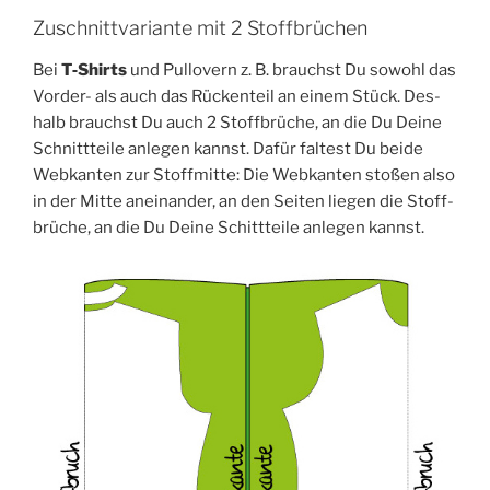
Zuschnittvariante mit 2 Stoffbrüchen
Bei
T‑Shirts
und Pull­overn z. B. brauchst Du sowohl das
Vor­der- als auch das Rücken­teil an einem Stück. Des­
halb brauchst Du auch 2 Stoff­brü­che, an die Du Dei­ne
Schnitt­tei­le anle­gen kannst. Dafür fal­test Du bei­de
Web­kan­ten zur Stoff­mit­te: Die Web­kan­ten sto­ßen also
in der Mit­te anein­an­der, an den Sei­ten lie­gen die Stoff­
brü­che, an die Du Dei­ne Schitt­tei­le anle­gen kannst.