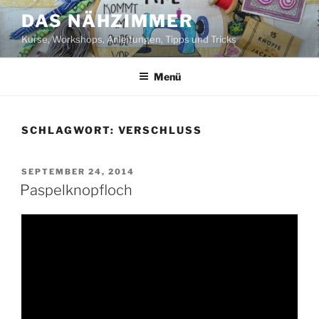
Zum
DAS NÄHZIMMER
Inhalt
Kurse, Workshops, Anleitungen, Tipps und Tricks
springen
Menü
SCHLAGWORT:
VERSCHLUSS
VERÖFFENTLICHT
SEPTEMBER 24, 2014
AM
Paspelknopfloch