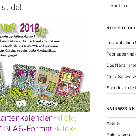
Suche
st da!
nach:
NEUESTE BE
Lust auf einen
Topflappen hä
Das Nähzimmer
Neue Schwarzw
Spende an die 
KATEGORIEN
artenkalender
•klick•
,
Allerlei
A6-Format
•klick•
DIN
Anleitungen