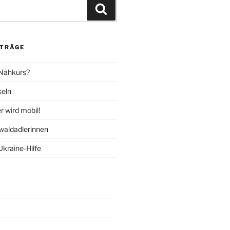
Suchen
ITRÄGE
 Nähkurs?
keln
 wird mobil!
aldadlerinnen
Ukraine-Hilfe