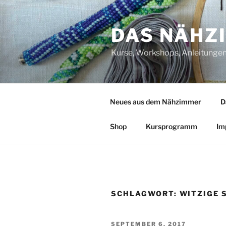
Zum
Inhalt
DAS NÄHZ
springen
Kurse, Workshops, Anleitungen,
Neues aus dem Nähzimmer
D
Shop
Kursprogramm
Im
SCHLAGWORT:
WITZIGE 
VERÖFFENTLICHT
SEPTEMBER 6, 2017