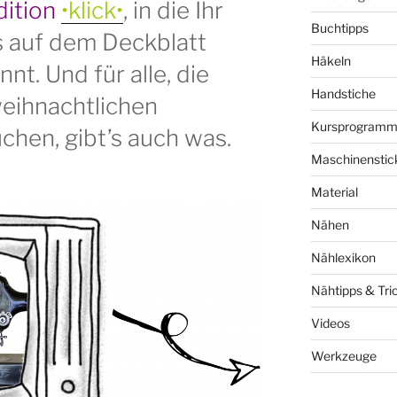
dition
•klick•
, in die Ihr
Buchtipps
s auf dem Deckblatt
Häkeln
nt. Und für alle, die
Handstiche
eihnachtlichen
Kursprogram
chen, gibt’s auch was.
Maschinenstic
Material
Nähen
Nählexikon
Nähtipps & Tri
Videos
Werkzeuge