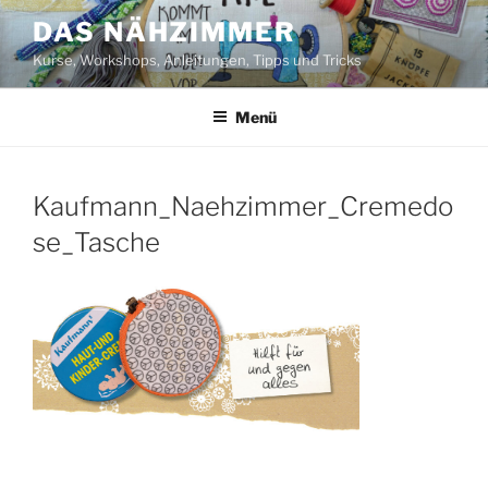
Zum
DAS NÄHZIMMER
Inhalt
Kurse, Workshops, Anleitungen, Tipps und Tricks
springen
Menü
Kaufmann_Naehzimmer_Cremedo
se_Tasche