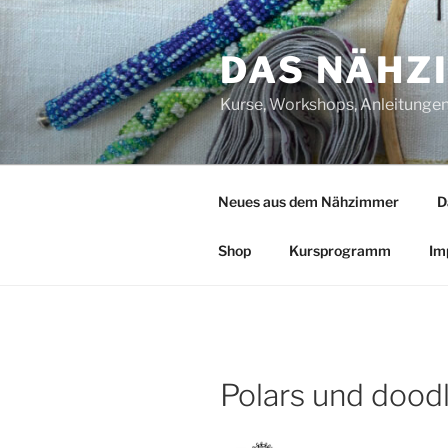
Zum
Inhalt
DAS NÄHZ
springen
Kurse, Workshops, Anleitungen,
Neues aus dem Nähzimmer
D
Shop
Kursprogramm
Im
Polars und dood