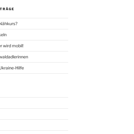
ITRÄGE
 Nähkurs?
keln
 wird mobil!
aldadlerinnen
Ukraine-Hilfe