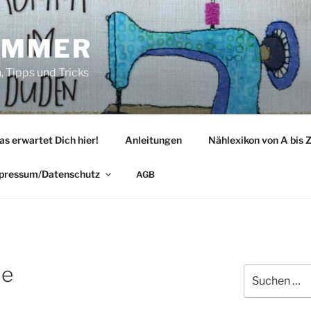
IMMER
 Tipps und Tricks
as erwartet Dich hier!
Anleitungen
Nählexikon von A bis 
pressum/Datenschutz
AGB
le
Suche
nach: