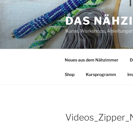
Zum
Inhalt
DAS NÄHZ
springen
Kurse, Workshops, Anleitungen,
Neues aus dem Nähzimmer
D
Shop
Kursprogramm
Im
Videos_Zipper