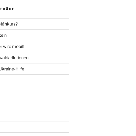
ITRÄGE
 Nähkurs?
keln
 wird mobil!
aldadlerinnen
Ukraine-Hilfe