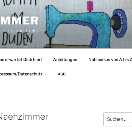
IMMER
 Tipps und Tricks
as erwartet Dich hier!
Anleitungen
Nählexikon von A bis 
pressum/Datenschutz
AGB
_Naehzimmer
Suche
nach: