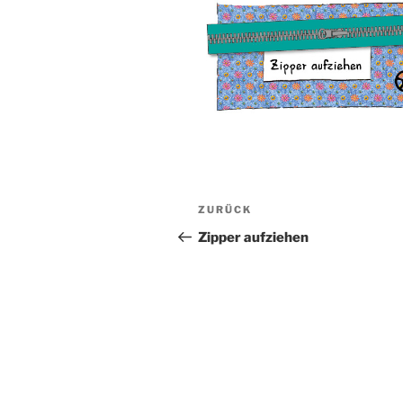
Beitragsnavigation
Vorheriger
ZURÜCK
Beitrag
Zipper aufziehen