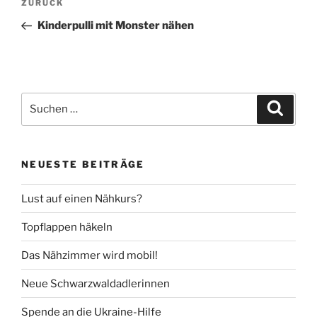
Vorheriger
ZURÜCK
Beitrag
Kinderpulli mit Monster nähen
Suche
Suche
nach:
NEUESTE BEITRÄGE
Lust auf einen Nähkurs?
Topflappen häkeln
Das Nähzimmer wird mobil!
Neue Schwarzwaldadlerinnen
Spende an die Ukraine-Hilfe