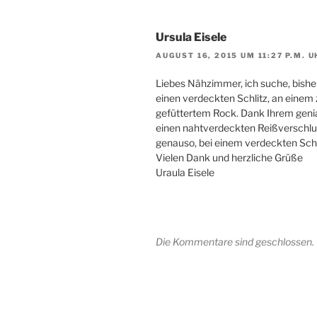
Ursula Eisele
AUGUST 16, 2015 UM 11:27 P.M. 
Lie­bes Näh­zim­mer, ich suche, bis­her 
einen ver­deck­ten Schlitz, an einem zw
gefüt­ter­tem Rock. Dank Ihrem genia­
einen naht­ver­deck­ten Reiß­ver­schlu
genau­so, bei einem ver­deck­ten Sch
Vie­len Dank und herz­li­che Grüße
Urau­la Eisele
Die Kommentare sind geschlossen.
Beitragsnavigation