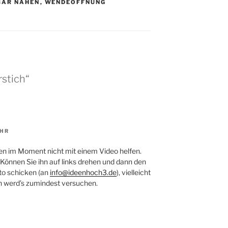
BAR NÄHEN
,
WENDEÖFFNUNG
rstich“
UHR
 Ihnen im Moment nicht mit einem Video hel­fen.
ön­nen Sie ihn auf links dre­hen und dann den
oto schi­cken (an
info@ideenhoch3.de
), viel­leicht
ch werd’s zumin­dest versuchen.