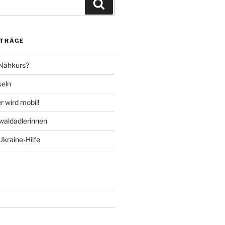
Suchen
ITRÄGE
 Nähkurs?
keln
 wird mobil!
aldadlerinnen
Ukraine-Hilfe