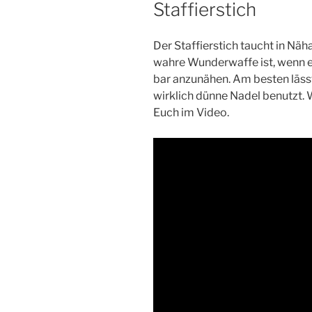
Staffierstich
Der Staf­fier­stich taucht in Näh­
wah­re Wun­der­waf­fe ist, wenn 
bar anzu­nä­hen. Am bes­ten läss
wirk­lich dün­ne Nadel benutzt.
Euch im Video.