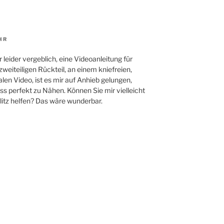
UHR
lei­der ver­geb­lich, eine Video­an­lei­tung für
ei­tei­li­gen Rück­teil, an einem knie­frei­en,
len Video, ist es mir auf Anhieb gelun­gen,
ss per­fekt zu Nähen. Kön­nen Sie mir viel­leicht
litz hel­fen? Das wäre wunderbar.