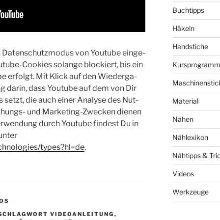
Buchtipps
Häkeln
Handstiche
en Daten­schutz­mo­dus von You­tube ein­ge­
­tube-Coo­kies solan­ge blo­ckiert, bis ein
Kursprogram
­be erfolgt. Mit Klick auf den Wie­der­ga­
Maschinenstic
ung dar­in, dass You­tube auf dem von Dir
s setzt, die auch einer Ana­ly­se des Nut­
Material
schungs- und Mar­ke­ting-Zwe­cken die­nen
Nähen
r­wen­dung durch You­tube fin­dest Du in
unter
Nählexikon
echnologies/types?hl=de
.
Nähtipps & Tri
Videos
Werkzeuge
EOS
SCHLAGWORT VIDEOANLEITUNG
,