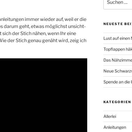
nach:
an­lei­tun­gen immer wie­der auf, weil er die
NEUESTE BE
es dar­um geht, etwas mög­lichst unsicht­
t sich der Stich nähen, wenn Ihr eine
Lust auf einen
 Wie der Stich genau genäht wird, zeig ich
Topflappen hä
Das Nähzimmer
Neue Schwarzw
Spende an die 
KATEGORIEN
Allerlei
Anleitungen