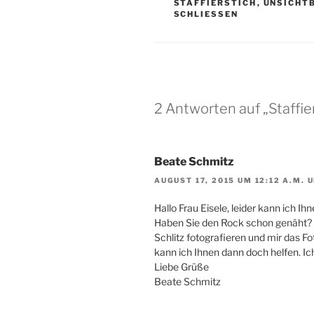
STAFFIERSTICH
,
UNSICHT
SCHLIESSEN
2 Antworten auf „Staffie
Beate Schmitz
AUGUST 17, 2015 UM 12:12 A.M. 
Hal­lo Frau Eise­le, lei­der kann ich
Haben Sie den Rock schon genäht? K
Schlitz foto­gra­fie­ren und mir das F
kann ich Ihnen dann doch hel­fen. I
Lie­be Grüße
Bea­te Schmitz