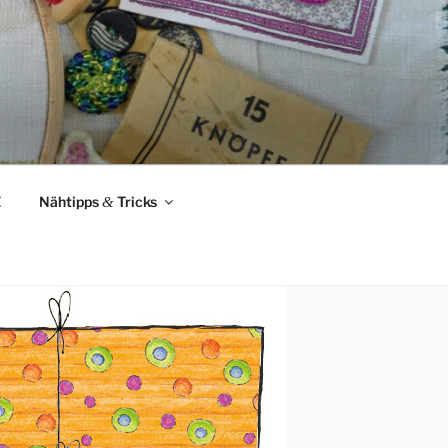
Z
Nähtipps
&
Tricks