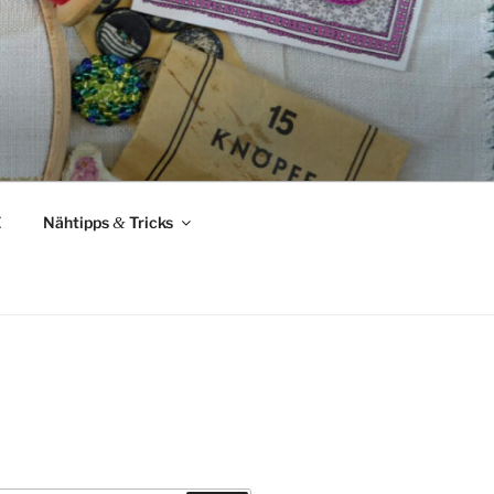
Z
Nähtipps
&
Tricks