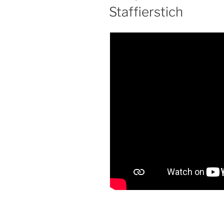
AM
Staffierstich