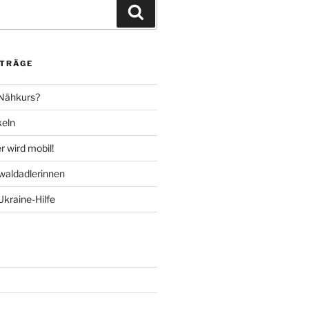
Suchen
ITRÄGE
 Nähkurs?
keln
 wird mobil!
aldadlerinnen
Ukraine-Hilfe