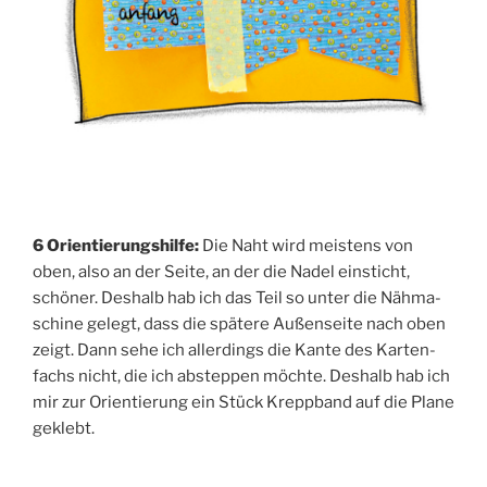
6 Ori­en­tie­rungs­hil­fe:
Die Naht wird meis­tens von
oben, also an der Sei­te, an der die Nadel ein­sticht,
schö­ner. Des­halb hab ich das Teil so unter die Näh­ma­
schi­ne gelegt, dass die spä­te­re Außen­sei­te nach oben
zeigt. Dann sehe ich aller­dings die Kan­te des Kar­ten­
fachs nicht, die ich abstep­pen möch­te. Des­halb hab ich
mir zur Ori­en­tie­rung ein Stück Krepp­band auf die Pla­ne
geklebt.