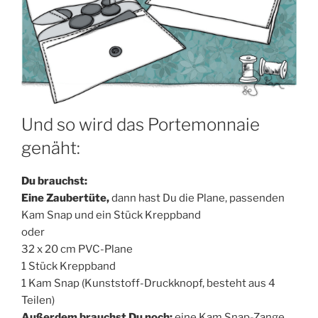
Und so wird das Portemonnaie
genäht:
Du brauchst:
Eine Zau­ber­tü­te,
dann hast Du die Pla­ne, pas­sen­den
Kam Snap und ein Stück Kreppband
oder
32 x 20 cm PVC-Plane
1 Stück Kreppband
1 Kam Snap (Kunst­stoff-Druck­knopf, besteht aus 4
Teilen)
Außer­dem brauchst Du noch:
eine Kam Snap-Zan­ge