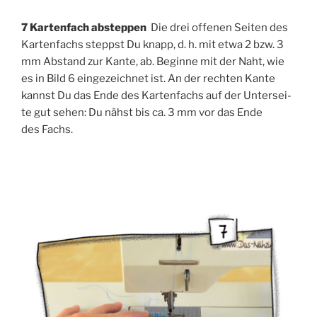
7 Kar­ten­fach abstep­pen
Die drei offe­nen Sei­ten des
Kar­ten­fachs steppst Du knapp, d. h. mit etwa 2 bzw. 3
mm Abstand zur Kan­te, ab. Begin­ne mit der Naht, wie
es in Bild 6 ein­ge­zeich­net ist. An der rech­ten Kan­te
kannst Du das Ende des Kar­ten­fachs auf der Unter­sei­
te gut sehen: Du nähst bis ca. 3 mm vor das Ende
des Fachs.