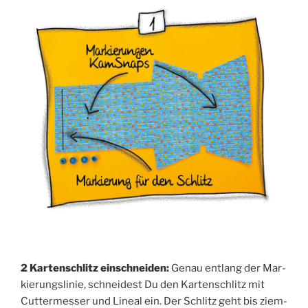
2 Kar­ten­schlitz ein­schnei­den:
Genau ent­lang der Mar­
kie­rungs­li­nie, schnei­dest Du den Kar­ten­schlitz mit
Cut­ter­mes­ser und Line­al ein. Der Schlitz geht bis ziem­