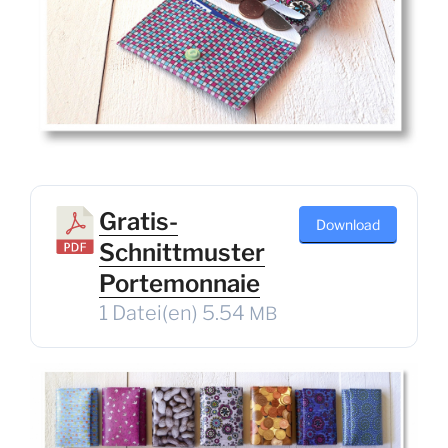
Gratis-
Down­load
Schnittmuster
Portemonnaie
1 Datei(en)
5.54
MB