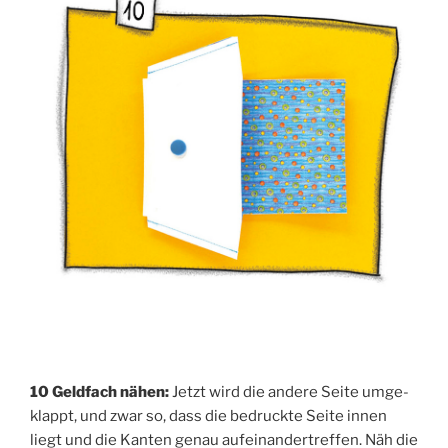
10 Geld­fach nähen:
Jetzt wird die ande­re Sei­te umge­
klappt, und zwar so, dass die bedruck­te Sei­te innen
liegt und die Kan­ten genau auf­ein­an­der­tref­fen. Näh die