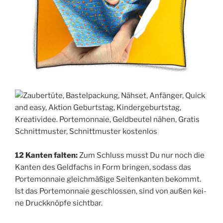
12 Kan­ten fal­ten:
Zum Schluss musst Du nur noch die
Kan­ten des Geld­fachs in Form brin­gen, sodass das
Porte­mon­naie gleich­mä­ßi­ge Sei­ten­kan­ten bekommt.
Ist das Porte­mon­naie geschlos­sen, sind von außen kei­
ne Druck­knöp­fe sichtbar.