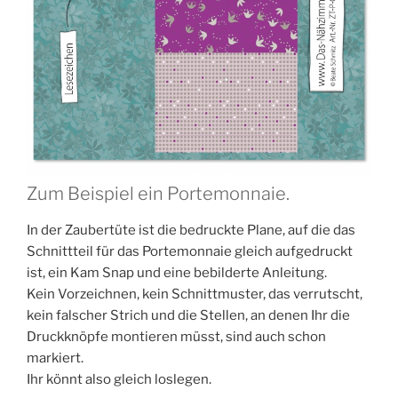
Zum Beispiel ein Portemonnaie.
In der Zau­ber­tü­te ist die bedruck­te Pla­ne, auf die das
Schnitt­teil für das Porte­mon­naie gleich auf­ge­druckt
ist, ein Kam Snap und eine bebil­der­te Anleitung.
Kein Vor­zeich­nen, kein Schnitt­mus­ter, das ver­rutscht,
kein fal­scher Strich und die Stel­len, an denen Ihr die
Druck­knöp­fe mon­tie­ren müsst, sind auch schon
markiert.
Ihr könnt also gleich loslegen.