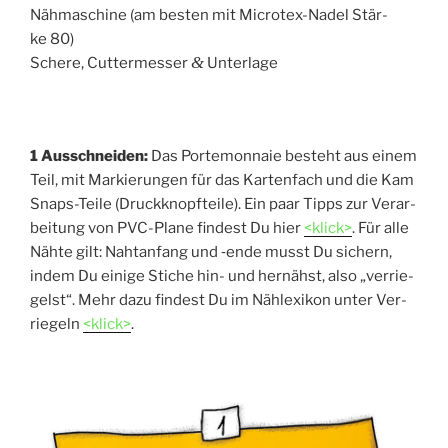
Näh­ma­schi­ne (am bes­ten mit Micro­tex-Nadel Stär­
ke 80)
&
Sche­re, Cut­ter­mes­ser
Unterlage
1 Aus­schnei­den:
Das Porte­mon­naie besteht aus einem
Teil, mit Mar­kie­run­gen für das Kar­ten­fach und die Kam
Snaps-Tei­le (Druck­knopf­tei­le). Ein paar Tipps zur Ver­ar­
bei­tung von PVC-Pla­ne fin­dest Du hier
<klick>
. Für alle
Näh­te gilt: Naht­an­fang und ‑ende musst Du sichern,
indem Du eini­ge Sti­che hin- und her­nähst, also „ver­rie­
gelst“. Mehr dazu fin­dest Du im Näh­le­xi­kon unter Ver­
rie­geln
<
klick>
.