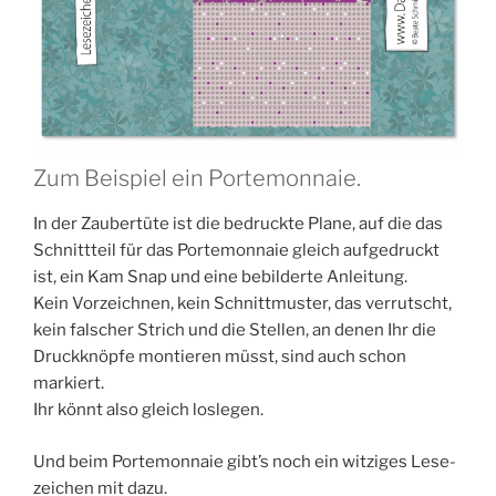
Zum Beispiel ein Portemonnaie.
In der Zau­ber­tü­te ist die bedruck­te Pla­ne, auf die das
Schnitt­teil für das Porte­mon­naie gleich auf­ge­druckt
ist, ein Kam Snap und eine bebil­der­te Anleitung.
Kein Vor­zeich­nen, kein Schnitt­mus­ter, das ver­rutscht,
kein fal­scher Strich und die Stel­len, an denen Ihr die
Druck­knöp­fe mon­tie­ren müsst, sind auch schon
markiert.
Ihr könnt also gleich loslegen.
Und beim Porte­mon­naie gibt’s noch ein wit­zi­ges Lese­
zei­chen mit dazu.