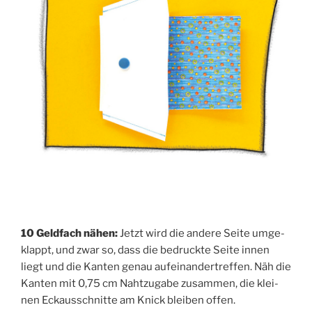
10 Geld­fach nähen:
Jetzt wird die ande­re Sei­te umge­
klappt, und zwar so, dass die bedruck­te Sei­te innen
liegt und die Kan­ten genau auf­ein­an­der­tref­fen. Näh die
Kan­ten mit 0,75 cm Naht­zu­ga­be zusam­men, die klei­
nen Eck­aus­schnit­te am Knick blei­ben offen.