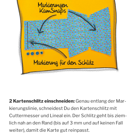
2 Kar­ten­schlitz ein­schnei­den:
Genau ent­lang der Mar­
kie­rungs­li­nie, schnei­dest Du den Kar­ten­schlitz mit
Cut­ter­mes­ser und Line­al ein. Der Schlitz geht bis ziem­
lich nah an den Rand (bis auf 3 mm und auf kei­nen Fall
wei­ter), damit die Kar­te gut reinpasst.