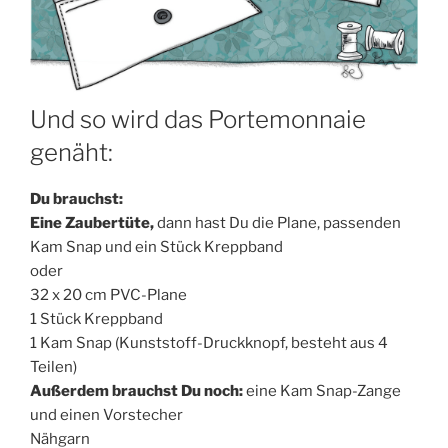
Und so wird das Portemonnaie
genäht:
Du brauchst:
Eine Zau­ber­tü­te,
dann hast Du die Pla­ne, pas­sen­den
Kam Snap und ein Stück Kreppband
oder
32 x 20 cm PVC-Plane
1 Stück Kreppband
1 Kam Snap (Kunst­stoff-Druck­knopf, besteht aus 4
Teilen)
Außer­dem brauchst Du noch:
eine Kam Snap-Zan­ge
und einen Vorstecher
Nähgarn