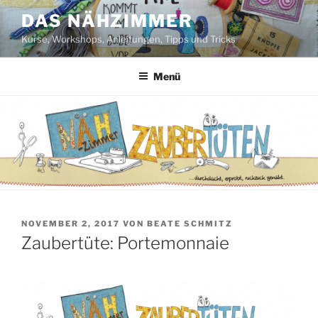
Zum
DAS NÄHZIMMER
Inhalt
Kurse, Workshops, Anleitungen, Tipps und Tricks
springen
Menü
VERÖFFENTLICHT
NOVEMBER 2, 2017
VON
BEATE SCHMITZ
AM
Zaubertüte: Portemonnaie