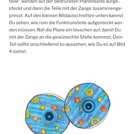
tei­le“ wer­den auf der bedruck­ten Pla­nen­sei­te auf­ge­
steckt und dann die Tei­le mit der Zan­ge zusam­men­ge­
presst. Auf den klei­nen Bild­aus­schnit­ten unten kannst
Du sehen, wie rum die Funk­ti­ons­tei­le auf­ge­steckt wer­
den müs­sen. Roll die Pla­ne ein biss­chen auf, damit Du
mit der Zan­ge an die gewünsch­te Stel­le kommst. Dein
Teil soll­te anschlie­ßend so aus­se­hen, wie Du es auf Bild
4 siehst.