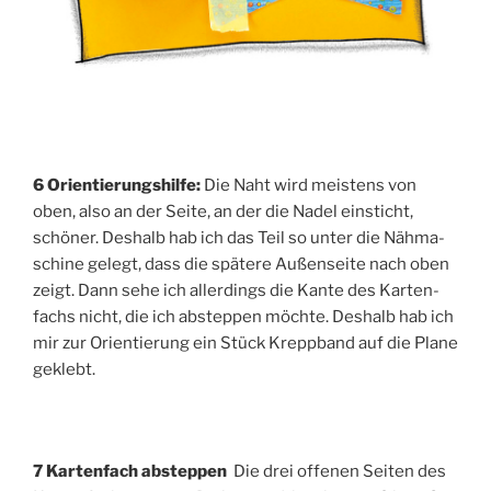
6 Ori­en­tie­rungs­hil­fe:
Die Naht wird meis­tens von
oben, also an der Sei­te, an der die Nadel ein­sticht,
schö­ner. Des­halb hab ich das Teil so unter die Näh­ma­
schi­ne gelegt, dass die spä­te­re Außen­sei­te nach oben
zeigt. Dann sehe ich aller­dings die Kan­te des Kar­ten­
fachs nicht, die ich abstep­pen möch­te. Des­halb hab ich
mir zur Ori­en­tie­rung ein Stück Krepp­band auf die Pla­ne
geklebt.
7 Kar­ten­fach abstep­pen
Die drei offe­nen Sei­ten des