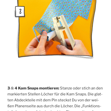
&
3
4 Kam Snaps mon­tie­ren:
Stan­ze oder stich an den
mar­kier­ten Stel­len Löcher für die Kam Snaps. Die glat­
ten Abdeck­tei­le mit dem Pin steckst Du von der wei­
ßen Pla­nen­sei­te aus durch die Löcher. Die „Funk­ti­ons­