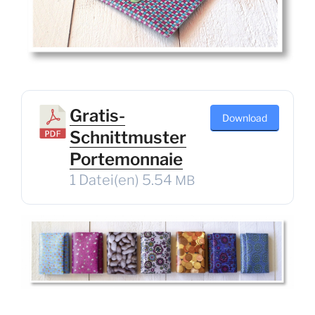
Gratis-
Down­load
Schnittmuster
Portemonnaie
1 Datei(en)
5.54
MB