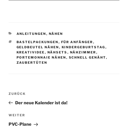
KATEGORIEN
ANLEITUNGEN
,
NÄHEN
SCHLAGWÖRTER
BASTELPACKUNGEN
,
FÜR ANFÄNGER
,
GELDBEUTEL NÄHEN
,
KINDERGEBURTSTAG
,
KREATIVIDEE
,
NÄHSETS
,
NÄHZIMMER
,
PORTEMONNAIE NÄHEN
,
SCHNELL GENÄHT
,
ZAUBERTÜTEN
Beitragsnavigation
Vorheriger
ZURÜCK
Beitrag
Der neue Kalender ist da!
Nächster
WEITER
Beitrag
PVC-Plane