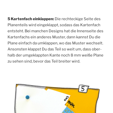
5 Kar­ten­fach ein­klap­pen:
Die recht­ecki­ge Sei­te des
Pla­n­en­teils wird ein­ge­klappt, sodass das Kar­ten­fach
ent­steht. Bei man­chen Designs hat die Innen­sei­te des
Kar­ten­fachs ein ande­res Mus­ter, dann kannst Du die
Pla­ne ein­fach da umklap­pen, wo das Mus­ter wech­selt.
Ansons­ten klappst Du das Teil so weit um, dass ober­
halb der umge­klapp­ten Kan­te noch 8 mm wei­ße Pla­ne
zu sehen sind, bevor das Teil brei­ter wird.