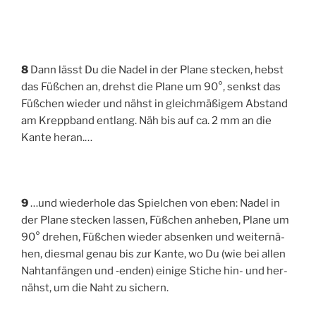
8
Dann lässt Du die Nadel in der Pla­ne ste­cken, hebst
das Füß­chen an, drehst die Pla­ne um 90°, senkst das
Füß­chen wie­der und nähst in gleich­mä­ßi­gem Abstand
am Krepp­band ent­lang. Näh bis auf ca. 2 mm an die
Kan­te heran.…
9
…und wie­der­ho­le das Spiel­chen von eben: Nadel in
der Pla­ne ste­cken las­sen, Füß­chen anhe­ben, Pla­ne um
90° dre­hen, Füß­chen wie­der absen­ken und wei­ter­nä­
hen, dies­mal genau bis zur Kan­te, wo Du (wie bei allen
Naht­an­fän­gen und ‑enden) eini­ge Sti­che hin- und her­
nähst, um die Naht zu sichern.