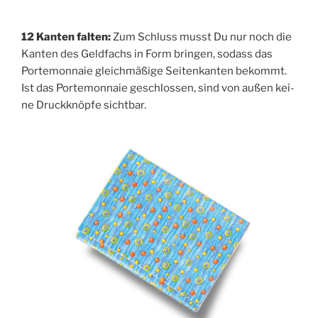
12 Kan­ten fal­ten:
Zum Schluss musst Du nur noch die
Kan­ten des Geld­fachs in Form brin­gen, sodass das
Porte­mon­naie gleich­mä­ßi­ge Sei­ten­kan­ten bekommt.
Ist das Porte­mon­naie geschlos­sen, sind von außen kei­
ne Druck­knöp­fe sichtbar.