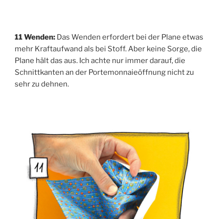
11 Wen­den:
Das Wen­den erfor­dert bei der Pla­ne etwas
mehr Kraft­auf­wand als bei Stoff. Aber kei­ne Sor­ge, die
Pla­ne hält das aus. Ich ach­te nur immer dar­auf, die
Schnitt­kan­ten an der Porte­mon­naieöff­nung nicht zu
sehr zu dehnen.