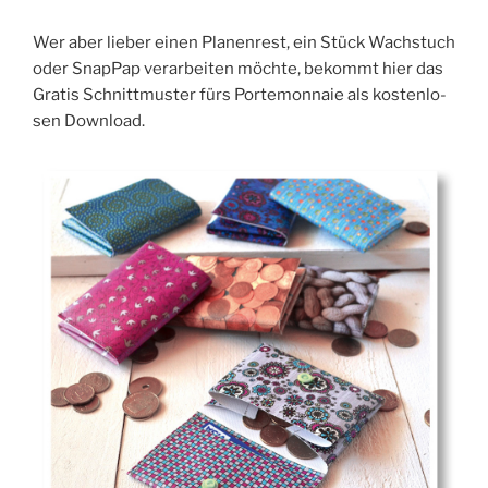
Wer aber lie­ber einen Pla­nen­rest, ein Stück Wachs­tuch
oder Snap­Pap ver­ar­bei­ten möch­te, bekommt hier das
Gra­tis Schnitt­mus­ter fürs Porte­mon­naie als kos­ten­lo­
sen Download.