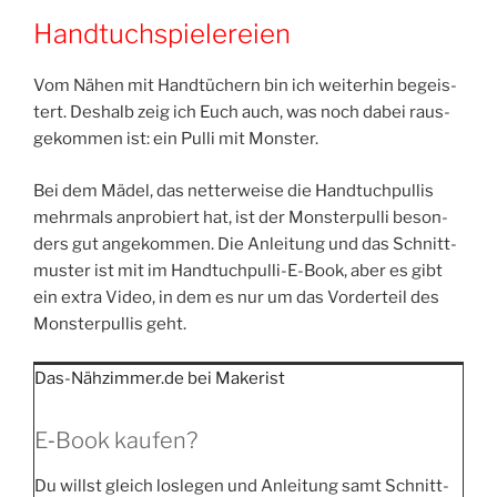
Handtuchspielereien
Vom Nähen mit Hand­tü­chern bin ich wei­ter­hin begeis­
tert. Des­halb zeig ich Euch auch, was noch dabei raus­
ge­kom­men ist: ein Pul­li mit Monster.
Bei dem Mädel, das net­ter­wei­se die Hand­tuch­pul­lis
mehr­mals anpro­biert hat, ist der Mons­ter­pul­li beson­
ders gut ange­kom­men. Die Anlei­tung und das Schnitt­
mus­ter ist mit im Hand­tuch­pul­li-E-Book, aber es gibt
ein extra Video, in dem es nur um das Vor­der­teil des
Mons­ter­pul­lis geht.
Das-Nähzimmer.de bei Make­rist
E‑Book kaufen?
Du willst gleich los­le­gen und Anlei­tung samt Schnitt­