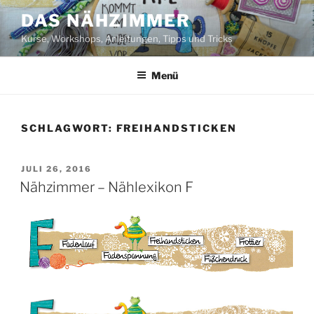
Zum
DAS NÄHZIMMER
Inhalt
Kurse, Workshops, Anleitungen, Tipps und Tricks
springen
Menü
SCHLAGWORT:
FREIHANDSTICKEN
VERÖFFENTLICHT
JULI 26, 2016
AM
Nähzimmer – Nählexikon F