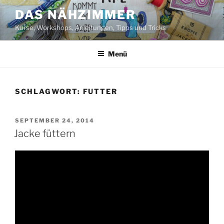
Zum
DAS NÄHZIMMER
Inhalt
Kurse, Workshops, Anleitungen, Tipps und Tricks
springen
Menü
SCHLAGWORT:
FUTTER
VERÖFFENTLICHT
SEPTEMBER 24, 2014
AM
Jacke füttern