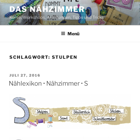
Zum
DAS NÄHZIMMER
Inhalt
Kurse, Workshops, Anleitungen, Tipps und Tricks
springen
Menü
SCHLAGWORT:
STULPEN
VERÖFFENTLICHT
JULI 27, 2016
AM
Nählexikon • Nähzimmer • S