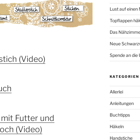
Lust auf einen
Topflappen hä
Das Nähzimmer
Neue Schwarzw
Spende an die 
rstich (Video)
KATEGORIEN
ruch
Allerlei
Anleitungen
Buchtipps
 mit Futter und
Häkeln
ch (Video)
Handstiche