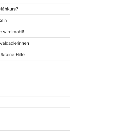
 Nähkurs?
keln
 wird mobil!
aldadlerinnen
Ukraine-Hilfe