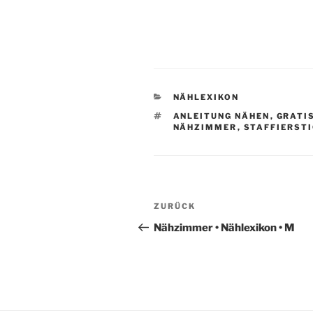
KATEGORIEN
NÄHLEXIKON
SCHLAGWÖRTER
ANLEITUNG NÄHEN
,
GRATI
NÄHZIMMER
,
STAFFIERST
Beitragsnavigation
Vorheriger
ZURÜCK
Beitrag
Nähzimmer • Nählexikon • M