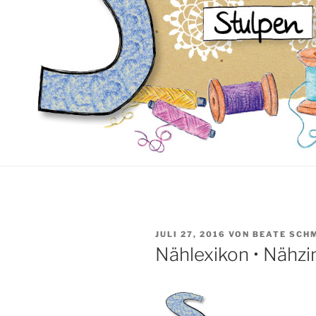
VERÖFFENTLICHT
JULI 27, 2016
VON
BEATE SCH
AM
Nählexikon • Nähzi