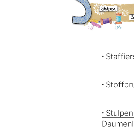
• Staffie
• Stoffb
• Stulpen
Daumenlo