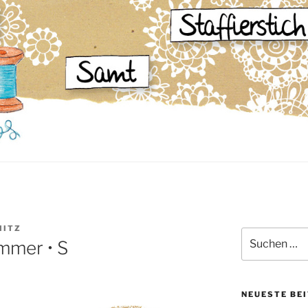
MITZ
Suche
mmer • S
nach:
NEUESTE BE