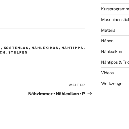
Kursprogram
Maschinenstic
Material
Nähen
S
,
KOSTENLOS
,
NÄHLEXIKON
,
NÄHTIPPS
,
Nählexikon
ICH
,
STULPEN
Nähtipps & Tri
Videos
Werkzeuge
WEITER
Nächster
Beitrag
Nähzimmer • Nählexikon • P