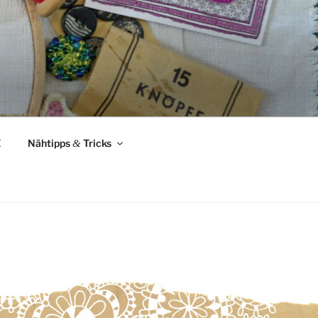
Z
Nähtipps
&
Tricks