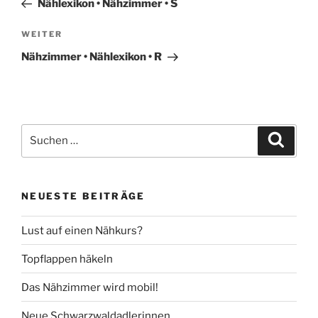
Nählexikon • Nähzimmer • S
Nächster
WEITER
Beitrag
Nähzimmer • Nählexikon • R
Suche
Suche
nach:
NEUESTE BEITRÄGE
Lust auf einen Nähkurs?
Topflappen häkeln
Das Nähzimmer wird mobil!
Neue Schwarzwaldadlerinnen