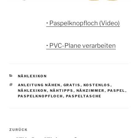
• Paspelknopfloch (Video)
• PVC-Plane verarbeiten
KATEGORIEN
NÄHLEXIKON
SCHLAGWÖRTER
ANLEITUNG NÄHEN
,
GRATIS
,
KOSTENLOS
,
NÄHLEXIKON
,
NÄHTIPPS
,
NÄHZIMMER
,
PASPEL
,
PASPELKNOPFLOCH
,
PASPELTASCHE
Beitragsnavigation
Vorheriger
ZURÜCK
Beitrag