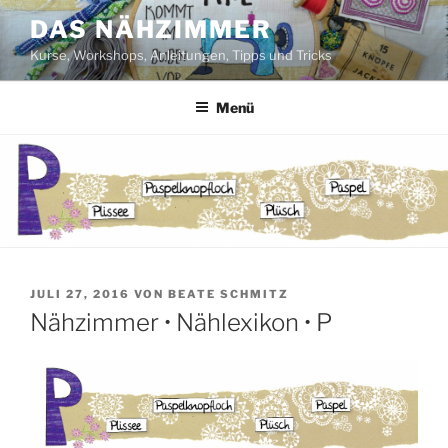
Zum
DAS NÄHZIMMER
Inhalt
Kurse, Workshops, Anleitungen, Tipps und Tricks
springen
Menü
VERÖFFENTLICHT
JULI 27, 2016
VON
BEATE SCHMITZ
AM
Nähzimmer • Nählexikon • P