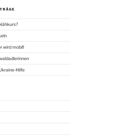
ITRÄGE
 Nähkurs?
keln
 wird mobil!
aldadlerinnen
Ukraine-Hilfe