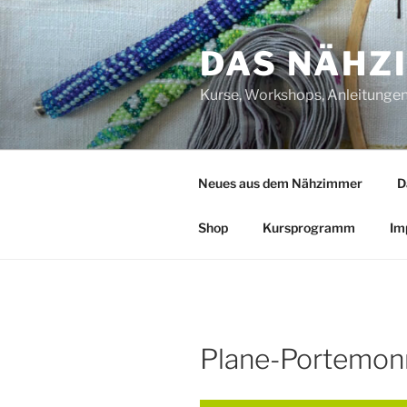
Zum
Inhalt
DAS NÄHZ
springen
Kurse, Workshops, Anleitungen,
Neues aus dem Nähzimmer
D
Shop
Kursprogramm
Im
Plane-Portemon