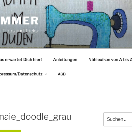
IMMER
 Tipps und Tricks
as erwartet Dich hier!
Anleitungen
Nählexikon von A bis 
pressum/Datenschutz
AGB
naie_doodle_grau
Suche
nach: