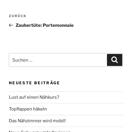
Beitragsnavigation
Vorheriger
ZURÜCK
Beitrag
Zaubertüte: Portemonnaie
Suche
Suche
nach:
NEUESTE BEITRÄGE
Lust auf einen Nähkurs?
Topflappen häkeln
Das Nähzimmer wird mobil!