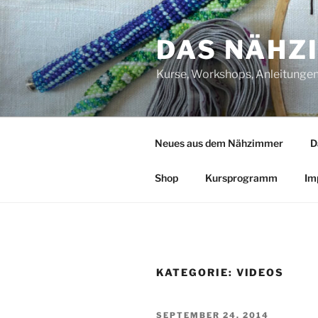
Zum
Inhalt
DAS NÄHZ
springen
Kurse, Workshops, Anleitungen,
Neues aus dem Nähzimmer
D
Shop
Kursprogramm
Im
KATEGORIE:
VIDEOS
VERÖFFENTLICHT
SEPTEMBER 24, 2014