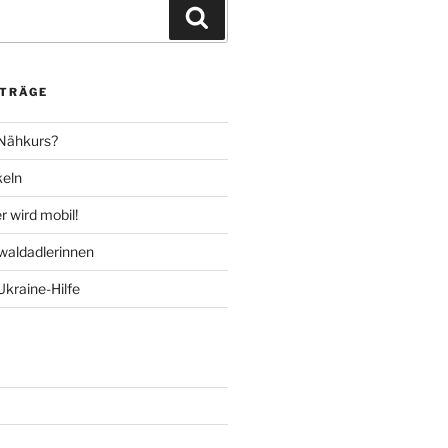
Suchen
ITRÄGE
 Nähkurs?
keln
 wird mobil!
aldadlerinnen
Ukraine-Hilfe