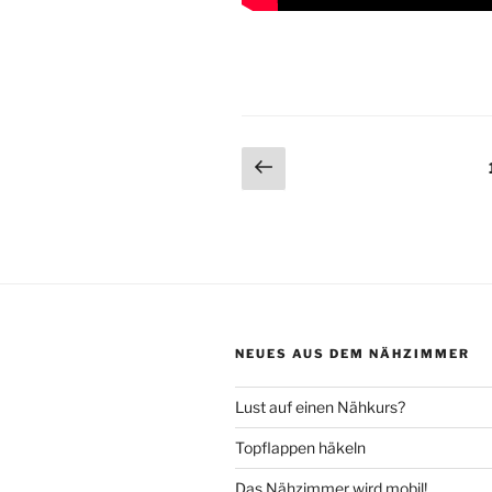
Seitennummerieru
Vorherige
Seite
der
Beiträge
NEUES AUS DEM NÄHZIMMER
Lust auf einen Nähkurs?
Topflappen häkeln
Das Nähzimmer wird mobil!