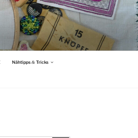
Z
Nähtipps
&
Tricks