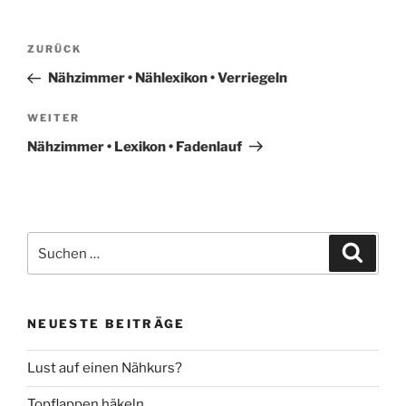
Beitragsnavigation
Vorheriger
ZURÜCK
Beitrag
Nähzimmer • Nählexikon • Verriegeln
Nächster
WEITER
Beitrag
Nähzimmer • Lexikon • Fadenlauf
Suche
Suche
nach:
NEUESTE BEITRÄGE
Lust auf einen Nähkurs?
Topflappen häkeln