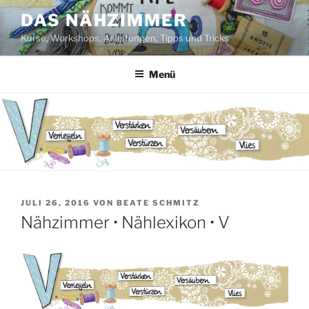
Zum
DAS NÄHZIMMER
Inhalt
Kurse, Workshops, Anleitungen, Tipps und Tricks
springen
Menü
VERÖFFENTLICHT
JULI 26, 2016
VON
BEATE SCHMITZ
AM
Nähzimmer • Nählexikon • V